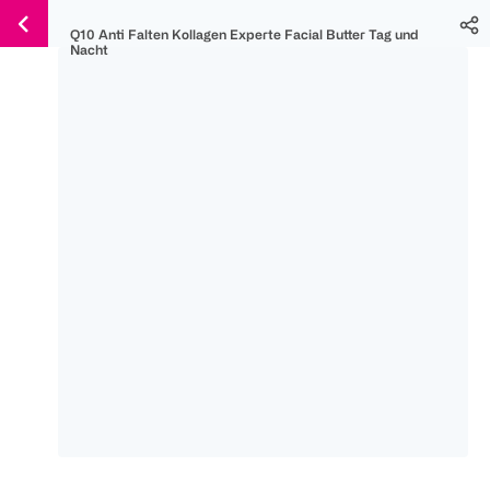
Weiter
Für
Für
Für
Q10 Anti Falten Kollagen Experte Facial Butter Tag und
zum
300 Ös
500 Ös
150 Ös
Nacht
Inhalt
-20%
-10%
-15%