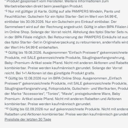
* Produkt gesponsert vom Hersteller. Weitere Informationen zum
Werbetreibenden direkt beim jeweiligen Produkt.
*³ Nur mit gültiger jö Karte. Gültig auf alle PAMPERS Windeln, Pants und
Feuchttücher. Gutschein für ein tiptoi Starter-Set im Wert von 54.99 €,
einlösbar bis 30.09.2026. Nur ein Gutschein pro Einkauf einlösbar. Der
Sammelwert wird auf der Rechnung angedruckt. Gültig in allen BIPA Filialen
im Online Shop. Solange der Vorrat reicht. Abholung des tiptoi Starter Sets n
in der BIPA Filiale möglich. Bei Retournierung der PAMPERS Einkäufe ist au
das tiptoi Starter-Set in Originalverpackung zu retournieren, andernfalls wir
der Wert iHv 54.99 € einbehalten.
*⁴ Gültig bis 19.08.2026. Ausgenommen "Einfach Preiswert" gekennzeichnete
Produkte, mit SALE gekennzeichnete Produkte, Säuglingsanfangsnahrung,
Baby-Premium-Artikel sowie Pfand. Nicht mit anderen Aktionen und Rabatt
kombinierbar. Preise werden kaufmännisch gerundet. Solange der Vorrat
reicht. Bei 1+1 Aktionen ist das günstigste Produkt gratis.
*⁸ Gültig bis 12.08.2026 nur im BIPA Online Shop. Ausgenommen „Einfach
Preiswert“ gekennzeichnete Produkte, mit SALE gekennzeichnete Produkte,
Säuglingsanfangsnahrung, Fotoprodukte, Gutschein- und Wertkarten, Produ
der Marke “Accessories“, “Tonies“, “Mavie“, preisgebundene Ware, Baby
Premium- Artikel sowie Pfand. Nicht mit anderen Rabatten und Aktionen
kombinierbar. Preise werden kaufmännisch gerundet.
*¹⁰ Gültig bis 02.09.2026 nur auf gekennzeichnete Produkte. Nicht mit ander
Rabatten und Aktionen kombinierbar. Preise werden kaufmännisch gerundet
Preisliste der letzten 30 Tage