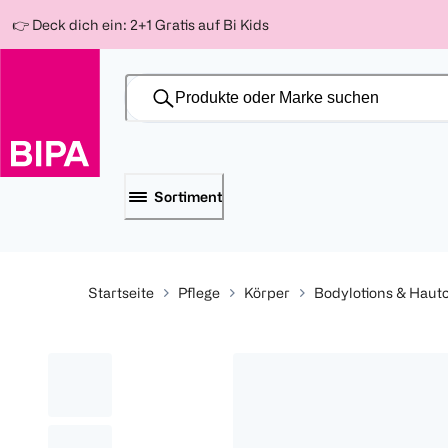
Weiter
Für
Für
Für
👉 Deck dich ein: 2+1 Gratis auf Bi Kids
zum
300 Ös
500 Ös
150 Ös
Inhalt
-20%
-10%
-15%
Sortiment
Startseite
Pflege
Körper
Bodylotions & Haut