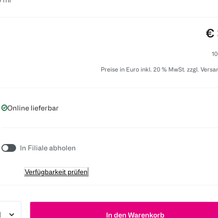
Pr
€ 
10
Preise in Euro inkl. 20 % MwSt. zzgl. Vers
Online lieferbar
In Filiale abholen
Verfügbarkeit prüfen
In den Warenkorb