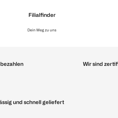
Filialfinder
Dein Weg zu uns
 bezahlen
Wir sind zertif
ässig und schnell geliefert