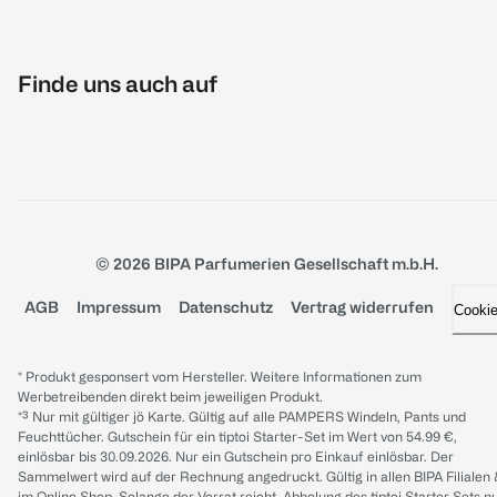
Finde uns auch auf
© 2026 BIPA Parfumerien Gesellschaft m.b.H.
AGB
Impressum
Datenschutz
Vertrag widerrufen
Cooki
* Produkt gesponsert vom Hersteller. Weitere Informationen zum
Werbetreibenden direkt beim jeweiligen Produkt.
*³ Nur mit gültiger jö Karte. Gültig auf alle PAMPERS Windeln, Pants und
Feuchttücher. Gutschein für ein tiptoi Starter-Set im Wert von 54.99 €,
einlösbar bis 30.09.2026. Nur ein Gutschein pro Einkauf einlösbar. Der
Sammelwert wird auf der Rechnung angedruckt. Gültig in allen BIPA Filialen
im Online Shop. Solange der Vorrat reicht. Abholung des tiptoi Starter Sets n