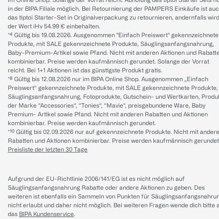
in der BIPA Filiale möglich. Bei Retournierung der PAMPERS Einkäufe ist au
das tiptoi Starter-Set in Originalverpackung zu retournieren, andernfalls wir
der Wert iHv 54.99 € einbehalten.
*⁴ Gültig bis 19.08.2026. Ausgenommen "Einfach Preiswert" gekennzeichnete
Produkte, mit SALE gekennzeichnete Produkte, Säuglingsanfangsnahrung,
Baby-Premium-Artikel sowie Pfand. Nicht mit anderen Aktionen und Rabatt
kombinierbar. Preise werden kaufmännisch gerundet. Solange der Vorrat
reicht. Bei 1+1 Aktionen ist das günstigste Produkt gratis.
*⁸ Gültig bis 12.08.2026 nur im BIPA Online Shop. Ausgenommen „Einfach
Preiswert“ gekennzeichnete Produkte, mit SALE gekennzeichnete Produkte,
Säuglingsanfangsnahrung, Fotoprodukte, Gutschein- und Wertkarten, Produ
der Marke “Accessories“, “Tonies“, “Mavie“, preisgebundene Ware, Baby
Premium- Artikel sowie Pfand. Nicht mit anderen Rabatten und Aktionen
kombinierbar. Preise werden kaufmännisch gerundet.
*¹⁰ Gültig bis 02.09.2026 nur auf gekennzeichnete Produkte. Nicht mit ander
Rabatten und Aktionen kombinierbar. Preise werden kaufmännisch gerundet
Preisliste der letzten 30 Tage
Aufgrund der EU-Richtlinie 2006/141/EG ist es nicht möglich auf
Säuglingsanfangsnahrung Rabatte oder andere Aktionen zu geben. Des
weiteren ist ebenfalls ein Sammeln von Punkten für Säuglingsanfangsnahru
nicht erlaubt und daher nicht möglich.
Bei weiteren Fragen wende dich bitte 
das
BIPA Kundenservice
.