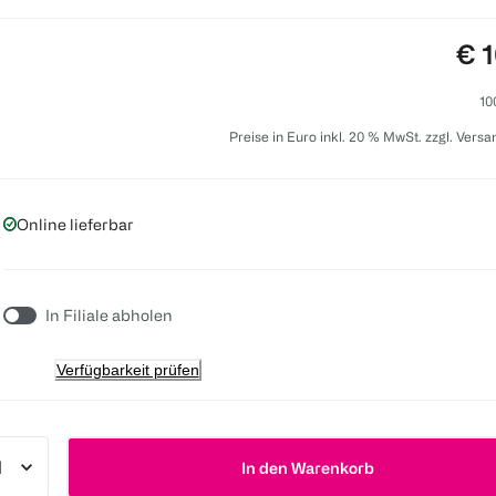
Pre
€ 1
10
Preise in Euro inkl. 20 % MwSt. zzgl. Vers
Online lieferbar
In Filiale abholen
Verfügbarkeit prüfen
In den Warenkorb