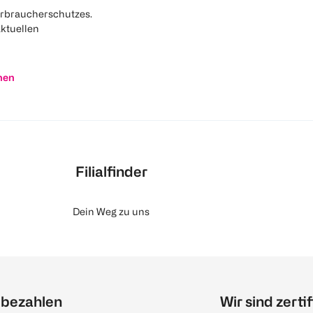
rbraucherschutzes.
aktuellen
nen
Filialfinder
Dein Weg zu uns
 bezahlen
Wir sind zertif