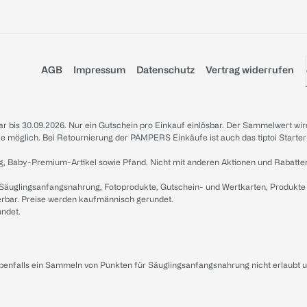
AGB
Impressum
Datenschutz
Vertrag widerrufen
sbar bis 30.09.2026. Nur ein Gutschein pro Einkauf einlösbar. Der Sammelwert wir
iale möglich. Bei Retournierung der PAMPERS Einkäufe ist auch das tiptoi Starter
g, Baby-Premium-Artikel sowie Pfand. Nicht mit anderen Aktionen und Rabatte
 Säuglingsanfangsnahrung, Fotoprodukte, Gutschein- und Wertkarten, Produkte
erbar. Preise werden kaufmännisch gerundet.
undet.
ebenfalls ein Sammeln von Punkten für Säuglingsanfangsnahrung nicht erlaubt 