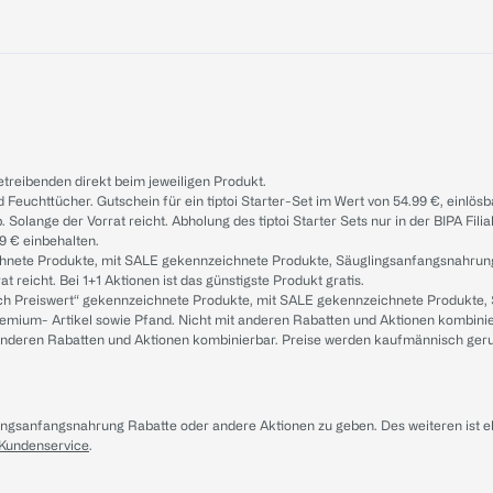
treibenden direkt beim jeweiligen Produkt.
d Feuchttücher. Gutschein für ein tiptoi Starter-Set im Wert von 54.99 €, einlö
. Solange der Vorrat reicht. Abholung des tiptoi Starter Sets nur in der BIPA Fil
9 € einbehalten.
ichnete Produkte, mit SALE gekennzeichnete Produkte, Säuglingsanfangsnahrun
reicht. Bei 1+1 Aktionen ist das günstigste Produkt gratis.
ach Preiswert“ gekennzeichnete Produkte, mit SALE gekennzeichnete Produkte,
remium- Artikel sowie Pfand. Nicht mit anderen Rabatten und Aktionen kombini
t anderen Rabatten und Aktionen kombinierbar. Preise werden kaufmännisch ger
lingsanfangsnahrung Rabatte oder andere Aktionen zu geben. Des weiteren ist 
 Kundenservice
.