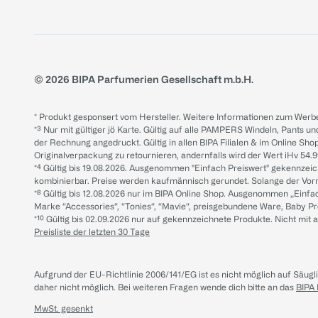
© 2026 BIPA Parfumerien Gesellschaft m.b.H.
* Produkt gesponsert vom Hersteller. Weitere Informationen zum Werbe
*³ Nur mit gültiger jö Karte. Gültig auf alle PAMPERS Windeln, Pants un
der Rechnung angedruckt. Gültig in allen BIPA Filialen & im Online Shop
Originalverpackung zu retournieren, andernfalls wird der Wert iHv 54.9
*⁴ Gültig bis 19.08.2026. Ausgenommen "Einfach Preiswert" gekennze
kombinierbar. Preise werden kaufmännisch gerundet. Solange der Vorrat 
*⁸ Gültig bis 12.08.2026 nur im BIPA Online Shop. Ausgenommen „Einf
Marke “Accessories“, “Tonies“, “Mavie“, preisgebundene Ware, Baby P
*¹⁰ Gültig bis 02.09.2026 nur auf gekennzeichnete Produkte. Nicht mi
Preisliste der letzten 30 Tage
Aufgrund der EU-Richtlinie 2006/141/EG ist es nicht möglich auf Säug
daher nicht möglich.
Bei weiteren Fragen wende dich bitte an das
BIPA
MwSt. gesenkt