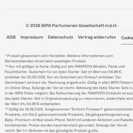
© 2026 BIPA Parfumerien Gesellschaft m.b.H.
AGB
Impressum
Datenschutz
Vertrag widerrufen
Cooki
* Produkt gesponsert vom Hersteller. Weitere Informationen zum
Werbetreibenden direkt beim jeweiligen Produkt.
*³ Nur mit gültiger jö Karte. Gültig auf alle PAMPERS Windeln, Pants und
Feuchttücher. Gutschein für ein tiptoi Starter-Set im Wert von 54.99 €,
einlösbar bis 30.09.2026. Nur ein Gutschein pro Einkauf einlösbar. Der
Sammelwert wird auf der Rechnung angedruckt. Gültig in allen BIPA Filialen
im Online Shop. Solange der Vorrat reicht. Abholung des tiptoi Starter Sets n
in der BIPA Filiale möglich. Bei Retournierung der PAMPERS Einkäufe ist au
das tiptoi Starter-Set in Originalverpackung zu retournieren, andernfalls wir
der Wert iHv 54.99 € einbehalten.
*⁴ Gültig bis 19.08.2026. Ausgenommen "Einfach Preiswert" gekennzeichnete
Produkte, mit SALE gekennzeichnete Produkte, Säuglingsanfangsnahrung,
Baby-Premium-Artikel sowie Pfand. Nicht mit anderen Aktionen und Rabatt
kombinierbar. Preise werden kaufmännisch gerundet. Solange der Vorrat
reicht. Bei 1+1 Aktionen ist das günstigste Produkt gratis.