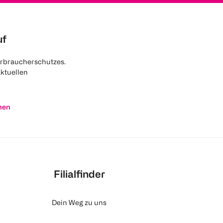
uf
rbraucherschutzes.
aktuellen
nen
Filialfinder
Dein Weg zu uns