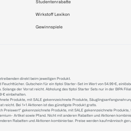
Studentenrabatte
Wirkstoff Lexikon
Gewinnspiele
treibenden direkt beim jeweiligen Produkt.
d Feuchttücher. Gutschein für ein tiptoi Starter-Set im Wert von 54.99 €, einlö
. Solange der Vorrat reicht. Abholung des tiptoi Starter Sets nur in der BIPA Fil
9 € einbehalten.
ichnete Produkte, mit SALE gekennzeichnete Produkte, Säuglingsanfangsnahrun
reicht. Bei 1+1 Aktionen ist das günstigste Produkt gratis.
ach Preiswert“ gekennzeichnete Produkte, mit SALE gekennzeichnete Produkte,
remium- Artikel sowie Pfand. Nicht mit anderen Rabatten und Aktionen kombini
t anderen Rabatten und Aktionen kombinierbar. Preise werden kaufmännisch ger