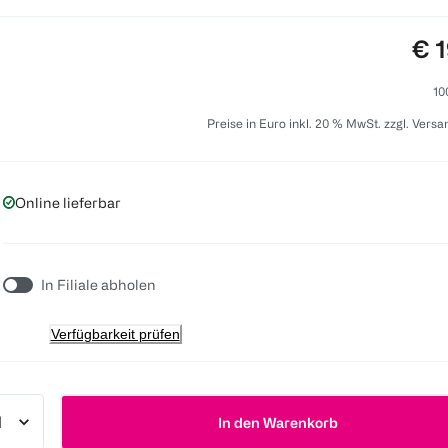
Pre
€ 1
10
Preise in Euro inkl. 20 % MwSt. zzgl. Vers
Online lieferbar
In Filiale abholen
Verfügbarkeit prüfen
In den Warenkorb