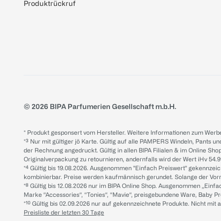
Produktrückruf
© 2026 BIPA Parfumerien Gesellschaft m.b.H.
* Produkt gesponsert vom Hersteller. Weitere Informationen zum Werbe
*³ Nur mit gültiger jö Karte. Gültig auf alle PAMPERS Windeln, Pants un
der Rechnung angedruckt. Gültig in allen BIPA Filialen & im Online Shop
Originalverpackung zu retournieren, andernfalls wird der Wert iHv 54.9
*⁴ Gültig bis 19.08.2026. Ausgenommen "Einfach Preiswert" gekennze
kombinierbar. Preise werden kaufmännisch gerundet. Solange der Vorrat 
*⁸ Gültig bis 12.08.2026 nur im BIPA Online Shop. Ausgenommen „Einf
Marke “Accessories“, “Tonies“, “Mavie“, preisgebundene Ware, Baby P
*¹⁰ Gültig bis 02.09.2026 nur auf gekennzeichnete Produkte. Nicht mi
Preisliste der letzten 30 Tage