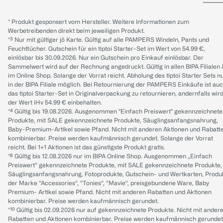
* Produkt gesponsert vom Hersteller. Weitere Informationen zum
Werbetreibenden direkt beim jeweiligen Produkt.
*³ Nur mit gültiger jö Karte. Gültig auf alle PAMPERS Windeln, Pants und
Feuchttücher. Gutschein für ein tiptoi Starter-Set im Wert von 54.99 €,
einlösbar bis 30.09.2026. Nur ein Gutschein pro Einkauf einlösbar. Der
Sammelwert wird auf der Rechnung angedruckt. Gültig in allen BIPA Filialen
im Online Shop. Solange der Vorrat reicht. Abholung des tiptoi Starter Sets n
in der BIPA Filiale möglich. Bei Retournierung der PAMPERS Einkäufe ist au
das tiptoi Starter-Set in Originalverpackung zu retournieren, andernfalls wir
der Wert iHv 54.99 € einbehalten.
*⁴ Gültig bis 19.08.2026. Ausgenommen "Einfach Preiswert" gekennzeichnete
Produkte, mit SALE gekennzeichnete Produkte, Säuglingsanfangsnahrung,
Baby-Premium-Artikel sowie Pfand. Nicht mit anderen Aktionen und Rabatt
kombinierbar. Preise werden kaufmännisch gerundet. Solange der Vorrat
reicht. Bei 1+1 Aktionen ist das günstigste Produkt gratis.
*⁸ Gültig bis 12.08.2026 nur im BIPA Online Shop. Ausgenommen „Einfach
Preiswert“ gekennzeichnete Produkte, mit SALE gekennzeichnete Produkte,
Säuglingsanfangsnahrung, Fotoprodukte, Gutschein- und Wertkarten, Produ
der Marke “Accessories“, “Tonies“, “Mavie“, preisgebundene Ware, Baby
Premium- Artikel sowie Pfand. Nicht mit anderen Rabatten und Aktionen
kombinierbar. Preise werden kaufmännisch gerundet.
*¹⁰ Gültig bis 02.09.2026 nur auf gekennzeichnete Produkte. Nicht mit ander
Rabatten und Aktionen kombinierbar. Preise werden kaufmännisch gerundet