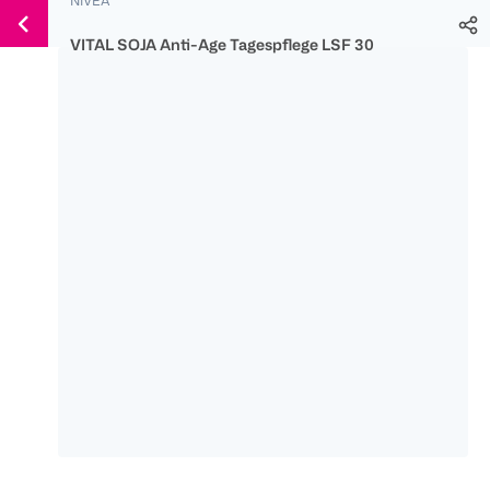
Weiter
Für
Für
Für
zum
300 Ös
500 Ös
150 Ös
VITAL SOJA Anti-Age Tagespflege LSF 30
Inhalt
-20%
-10%
-15%