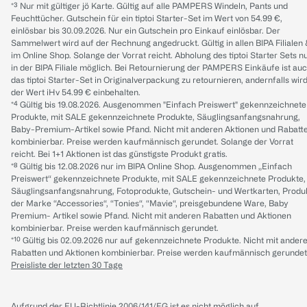
*³ Nur mit gültiger jö Karte. Gültig auf alle PAMPERS Windeln, Pants und
Feuchttücher. Gutschein für ein tiptoi Starter-Set im Wert von 54.99 €,
einlösbar bis 30.09.2026. Nur ein Gutschein pro Einkauf einlösbar. Der
Sammelwert wird auf der Rechnung angedruckt. Gültig in allen BIPA Filialen
im Online Shop. Solange der Vorrat reicht. Abholung des tiptoi Starter Sets n
in der BIPA Filiale möglich. Bei Retournierung der PAMPERS Einkäufe ist au
das tiptoi Starter-Set in Originalverpackung zu retournieren, andernfalls wir
der Wert iHv 54.99 € einbehalten.
*⁴ Gültig bis 19.08.2026. Ausgenommen "Einfach Preiswert" gekennzeichnete
Produkte, mit SALE gekennzeichnete Produkte, Säuglingsanfangsnahrung,
Baby-Premium-Artikel sowie Pfand. Nicht mit anderen Aktionen und Rabatt
kombinierbar. Preise werden kaufmännisch gerundet. Solange der Vorrat
reicht. Bei 1+1 Aktionen ist das günstigste Produkt gratis.
*⁸ Gültig bis 12.08.2026 nur im BIPA Online Shop. Ausgenommen „Einfach
Preiswert“ gekennzeichnete Produkte, mit SALE gekennzeichnete Produkte,
Säuglingsanfangsnahrung, Fotoprodukte, Gutschein- und Wertkarten, Produ
der Marke “Accessories“, “Tonies“, “Mavie“, preisgebundene Ware, Baby
Premium- Artikel sowie Pfand. Nicht mit anderen Rabatten und Aktionen
kombinierbar. Preise werden kaufmännisch gerundet.
*¹⁰ Gültig bis 02.09.2026 nur auf gekennzeichnete Produkte. Nicht mit ander
Rabatten und Aktionen kombinierbar. Preise werden kaufmännisch gerundet
Preisliste der letzten 30 Tage
Aufgrund der EU-Richtlinie 2006/141/EG ist es nicht möglich auf