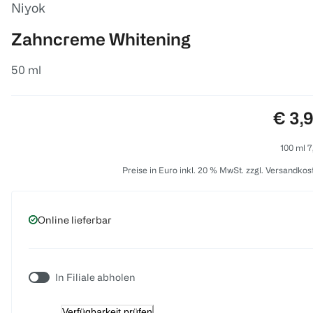
Niyok
Zahncreme Whitening
50 ml
Preis
€ 3,
100 ml 7
Preise in Euro inkl. 20 % MwSt. zzgl. Versandkos
Online lieferbar
In Filiale abholen
Verfügbarkeit prüfen