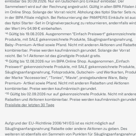
einlösbar bis 30.09.2026. Nur ein Gutschein pro Einkauf einlösbar. Der
Sammelwert wird auf der Rechnung angedruckt. Gültig in allen BIPA Filialen
im Online Shop. Solange der Vorrat reicht. Abholung des tiptoi Starter Sets n
in der BIPA Filiale möglich. Bei Retournierung der PAMPERS Einkäufe ist au
das tiptoi Starter-Set in Originalverpackung zu retournieren, andernfalls wir
der Wert iHv 54.99 € einbehalten.
*⁴ Gültig bis 19.08.2026. Ausgenommen "Einfach Preiswert" gekennzeichnete
Produkte, mit SALE gekennzeichnete Produkte, Säuglingsanfangsnahrung,
Baby-Premium-Artikel sowie Pfand. Nicht mit anderen Aktionen und Rabatt
kombinierbar. Preise werden kaufmännisch gerundet. Solange der Vorrat
reicht. Bei 1+1 Aktionen ist das günstigste Produkt gratis.
*⁸ Gültig bis 12.08.2026 nur im BIPA Online Shop. Ausgenommen „Einfach
Preiswert“ gekennzeichnete Produkte, mit SALE gekennzeichnete Produkte,
Säuglingsanfangsnahrung, Fotoprodukte, Gutschein- und Wertkarten, Produ
der Marke “Accessories“, “Tonies“, “Mavie“, preisgebundene Ware, Baby
Premium- Artikel sowie Pfand. Nicht mit anderen Rabatten und Aktionen
kombinierbar. Preise werden kaufmännisch gerundet.
*¹⁰ Gültig bis 02.09.2026 nur auf gekennzeichnete Produkte. Nicht mit ander
Rabatten und Aktionen kombinierbar. Preise werden kaufmännisch gerundet
Preisliste der letzten 30 Tage
Aufgrund der EU-Richtlinie 2006/141/EG ist es nicht möglich auf
Säuglingsanfangsnahrung Rabatte oder andere Aktionen zu geben. Des
weiteren ist ebenfalls ein Sammeln von Punkten für Säuglingsanfangsnahru