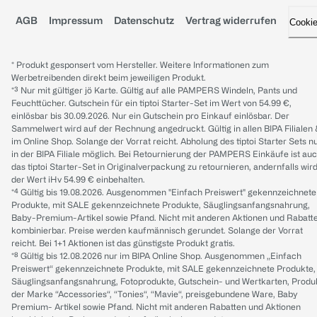
AGB
Impressum
Datenschutz
Vertrag widerrufen
Cooki
* Produkt gesponsert vom Hersteller. Weitere Informationen zum
Werbetreibenden direkt beim jeweiligen Produkt.
*³ Nur mit gültiger jö Karte. Gültig auf alle PAMPERS Windeln, Pants und
Feuchttücher. Gutschein für ein tiptoi Starter-Set im Wert von 54.99 €,
einlösbar bis 30.09.2026. Nur ein Gutschein pro Einkauf einlösbar. Der
Sammelwert wird auf der Rechnung angedruckt. Gültig in allen BIPA Filialen
im Online Shop. Solange der Vorrat reicht. Abholung des tiptoi Starter Sets n
in der BIPA Filiale möglich. Bei Retournierung der PAMPERS Einkäufe ist au
das tiptoi Starter-Set in Originalverpackung zu retournieren, andernfalls wir
der Wert iHv 54.99 € einbehalten.
*⁴ Gültig bis 19.08.2026. Ausgenommen "Einfach Preiswert" gekennzeichnete
Produkte, mit SALE gekennzeichnete Produkte, Säuglingsanfangsnahrung,
Baby-Premium-Artikel sowie Pfand. Nicht mit anderen Aktionen und Rabatt
kombinierbar. Preise werden kaufmännisch gerundet. Solange der Vorrat
reicht. Bei 1+1 Aktionen ist das günstigste Produkt gratis.
*⁸ Gültig bis 12.08.2026 nur im BIPA Online Shop. Ausgenommen „Einfach
Preiswert“ gekennzeichnete Produkte, mit SALE gekennzeichnete Produkte,
Säuglingsanfangsnahrung, Fotoprodukte, Gutschein- und Wertkarten, Produ
der Marke “Accessories“, “Tonies“, “Mavie“, preisgebundene Ware, Baby
Premium- Artikel sowie Pfand. Nicht mit anderen Rabatten und Aktionen