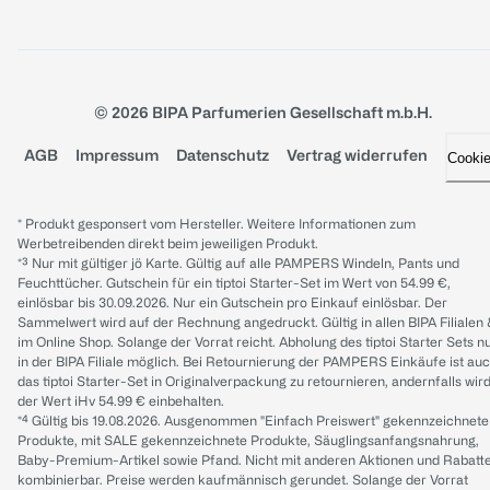
© 2026 BIPA Parfumerien Gesellschaft m.b.H.
AGB
Impressum
Datenschutz
Vertrag widerrufen
Cooki
* Produkt gesponsert vom Hersteller. Weitere Informationen zum
Werbetreibenden direkt beim jeweiligen Produkt.
*³ Nur mit gültiger jö Karte. Gültig auf alle PAMPERS Windeln, Pants und
Feuchttücher. Gutschein für ein tiptoi Starter-Set im Wert von 54.99 €,
einlösbar bis 30.09.2026. Nur ein Gutschein pro Einkauf einlösbar. Der
Sammelwert wird auf der Rechnung angedruckt. Gültig in allen BIPA Filialen
im Online Shop. Solange der Vorrat reicht. Abholung des tiptoi Starter Sets n
in der BIPA Filiale möglich. Bei Retournierung der PAMPERS Einkäufe ist au
das tiptoi Starter-Set in Originalverpackung zu retournieren, andernfalls wir
der Wert iHv 54.99 € einbehalten.
*⁴ Gültig bis 19.08.2026. Ausgenommen "Einfach Preiswert" gekennzeichnete
Produkte, mit SALE gekennzeichnete Produkte, Säuglingsanfangsnahrung,
Baby-Premium-Artikel sowie Pfand. Nicht mit anderen Aktionen und Rabatt
kombinierbar. Preise werden kaufmännisch gerundet. Solange der Vorrat