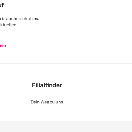
uf
rbraucherschutzes.
aktuellen
nen
Filialfinder
Dein Weg zu uns