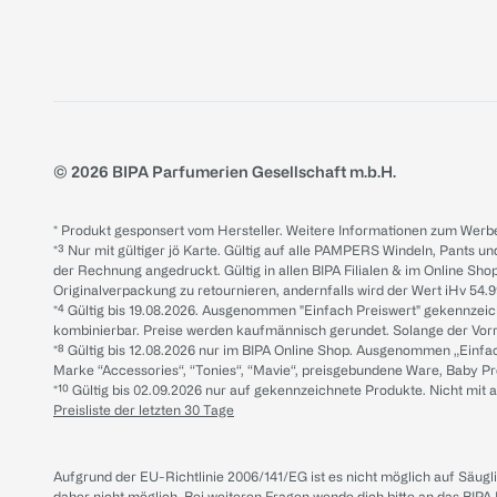
© 2026 BIPA Parfumerien Gesellschaft m.b.H.
* Produkt gesponsert vom Hersteller. Weitere Informationen zum Werbe
*³ Nur mit gültiger jö Karte. Gültig auf alle PAMPERS Windeln, Pants un
der Rechnung angedruckt. Gültig in allen BIPA Filialen & im Online Shop
Originalverpackung zu retournieren, andernfalls wird der Wert iHv 54.9
*⁴ Gültig bis 19.08.2026. Ausgenommen "Einfach Preiswert" gekennze
kombinierbar. Preise werden kaufmännisch gerundet. Solange der Vorrat 
*⁸ Gültig bis 12.08.2026 nur im BIPA Online Shop. Ausgenommen „Einf
Marke “Accessories“, “Tonies“, “Mavie“, preisgebundene Ware, Baby P
*¹⁰ Gültig bis 02.09.2026 nur auf gekennzeichnete Produkte. Nicht mi
Preisliste der letzten 30 Tage
Aufgrund der EU-Richtlinie 2006/141/EG ist es nicht möglich auf Säug
daher nicht möglich.
Bei weiteren Fragen wende dich bitte an das
BIPA