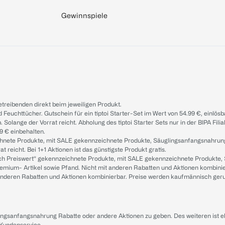
Gewinnspiele
treibenden direkt beim jeweiligen Produkt.
d Feuchttücher. Gutschein für ein tiptoi Starter-Set im Wert von 54.99 €, einlö
. Solange der Vorrat reicht. Abholung des tiptoi Starter Sets nur in der BIPA Fil
9 € einbehalten.
ichnete Produkte, mit SALE gekennzeichnete Produkte, Säuglingsanfangsnahrun
reicht. Bei 1+1 Aktionen ist das günstigste Produkt gratis.
ach Preiswert“ gekennzeichnete Produkte, mit SALE gekennzeichnete Produkte,
remium- Artikel sowie Pfand. Nicht mit anderen Rabatten und Aktionen kombini
t anderen Rabatten und Aktionen kombinierbar. Preise werden kaufmännisch ger
lingsanfangsnahrung Rabatte oder andere Aktionen zu geben. Des weiteren ist 
 Kundenservice
.