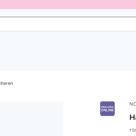
cheren
NO
H
1 S