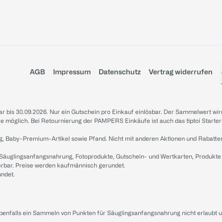
AGB
Impressum
Datenschutz
Vertrag widerrufen
sbar bis 30.09.2026. Nur ein Gutschein pro Einkauf einlösbar. Der Sammelwert wir
iale möglich. Bei Retournierung der PAMPERS Einkäufe ist auch das tiptoi Starter
g, Baby-Premium-Artikel sowie Pfand. Nicht mit anderen Aktionen und Rabatte
 Säuglingsanfangsnahrung, Fotoprodukte, Gutschein- und Wertkarten, Produkte
erbar. Preise werden kaufmännisch gerundet.
undet.
ebenfalls ein Sammeln von Punkten für Säuglingsanfangsnahrung nicht erlaubt 