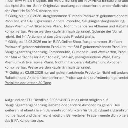
in der BIPA Filiale möglich. Bei Retournierung der PAMPERS Einkäufe ist au
das tiptoi Starter-Set in Originalverpackung zu retournieren, andernfalls wir
der Wert iHv 54.99 € einbehalten.
*⁴ Gültig bis 19.08.2026. Ausgenommen "Einfach Preiswert" gekennzeichnete
Produkte, mit SALE gekennzeichnete Produkte, Säuglingsanfangsnahrung,
Baby-Premium-Artikel sowie Pfand. Nicht mit anderen Aktionen und Rabatt
kombinierbar. Preise werden kaufmännisch gerundet. Solange der Vorrat
reicht. Bei 1+1 Aktionen ist das günstigste Produkt gratis.
*⁸ Gültig bis 12.08.2026 nur im BIPA Online Shop. Ausgenommen „Einfach
Preiswert“ gekennzeichnete Produkte, mit SALE gekennzeichnete Produkte,
Säuglingsanfangsnahrung, Fotoprodukte, Gutschein- und Wertkarten, Produ
der Marke “Accessories“, “Tonies“, “Mavie“, preisgebundene Ware, Baby
Premium- Artikel sowie Pfand. Nicht mit anderen Rabatten und Aktionen
kombinierbar. Preise werden kaufmännisch gerundet.
*¹⁰ Gültig bis 02.09.2026 nur auf gekennzeichnete Produkte. Nicht mit ander
Rabatten und Aktionen kombinierbar. Preise werden kaufmännisch gerundet
Preisliste der letzten 30 Tage
Aufgrund der EU-Richtlinie 2006/141/EG ist es nicht möglich auf
Säuglingsanfangsnahrung Rabatte oder andere Aktionen zu geben. Des
weiteren ist ebenfalls ein Sammeln von Punkten für Säuglingsanfangsnahru
nicht erlaubt und daher nicht möglich.
Bei weiteren Fragen wende dich bitte 
das
BIPA Kundenservice
.