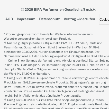
© 2026 BIPA Parfumerien Gesellschaft m.b.H.
AGB
Impressum
Datenschutz
Vertrag widerrufen
Cooki
* Produkt gesponsert vom Hersteller. Weitere Informationen zum
Werbetreibenden direkt beim jeweiligen Produkt.
*³ Nur mit gültiger jö Karte. Gültig auf alle PAMPERS Windeln, Pants und
Feuchttücher. Gutschein für ein tiptoi Starter-Set im Wert von 54.99 €,
einlösbar bis 30.09.2026. Nur ein Gutschein pro Einkauf einlösbar. Der
Sammelwert wird auf der Rechnung angedruckt. Gültig in allen BIPA Filialen
im Online Shop. Solange der Vorrat reicht. Abholung des tiptoi Starter Sets n
in der BIPA Filiale möglich. Bei Retournierung der PAMPERS Einkäufe ist au
das tiptoi Starter-Set in Originalverpackung zu retournieren, andernfalls wir
der Wert iHv 54.99 € einbehalten.
*⁴ Gültig bis 19.08.2026. Ausgenommen "Einfach Preiswert" gekennzeichnete
Produkte, mit SALE gekennzeichnete Produkte, Säuglingsanfangsnahrung,
Baby-Premium-Artikel sowie Pfand. Nicht mit anderen Aktionen und Rabatt
kombinierbar. Preise werden kaufmännisch gerundet. Solange der Vorrat
reicht. Bei 1+1 Aktionen ist das günstigste Produkt gratis.
*⁸ Gültig bis 12.08.2026 nur im BIPA Online Shop. Ausgenommen „Einfach
Preiswert“ gekennzeichnete Produkte, mit SALE gekennzeichnete Produkte,
Säuglingsanfangsnahrung, Fotoprodukte, Gutschein- und Wertkarten, Produ