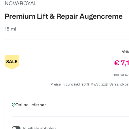
NOVAROYAL
Premium Lift & Repair Augencreme
15 ml
Alte
€ 8
Prei
€ 7,
100 ml 47
Preise in Euro inkl. 20 % MwSt. zzgl. Versandkos
Online lieferbar
In Filiale abholen