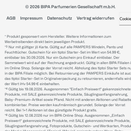
© 2026 BIPA Parfumerien Gesellschaft m.b.H.
AGB
Impressum
Datenschutz
Vertrag widerrufen
Cooki
* Produkt gesponsert vom Hersteller. Weitere Informationen zum
Werbetreibenden direkt beim jeweiligen Produkt.
*³ Nur mit gültiger jö Karte. Gültig auf alle PAMPERS Windeln, Pants und
Feuchttücher. Gutschein für ein tiptoi Starter-Set im Wert von 54.99 €,
einlösbar bis 30.09.2026. Nur ein Gutschein pro Einkauf einlösbar. Der
Sammelwert wird auf der Rechnung angedruckt. Gültig in allen BIPA Filialen
im Online Shop. Solange der Vorrat reicht. Abholung des tiptoi Starter Sets n
in der BIPA Filiale möglich. Bei Retournierung der PAMPERS Einkäufe ist au
das tiptoi Starter-Set in Originalverpackung zu retournieren, andernfalls wir
der Wert iHv 54.99 € einbehalten.
*⁴ Gültig bis 19.08.2026. Ausgenommen "Einfach Preiswert" gekennzeichnete
Produkte, mit SALE gekennzeichnete Produkte, Säuglingsanfangsnahrung,
Baby-Premium-Artikel sowie Pfand. Nicht mit anderen Aktionen und Rabatt
kombinierbar. Preise werden kaufmännisch gerundet. Solange der Vorrat
reicht. Bei 1+1 Aktionen ist das günstigste Produkt gratis.
*⁸ Gültig bis 12.08.2026 nur im BIPA Online Shop. Ausgenommen „Einfach
Preiswert“ gekennzeichnete Produkte, mit SALE gekennzeichnete Produkte,
Säuglingsanfangsnahrung, Fotoprodukte, Gutschein- und Wertkarten, Produ