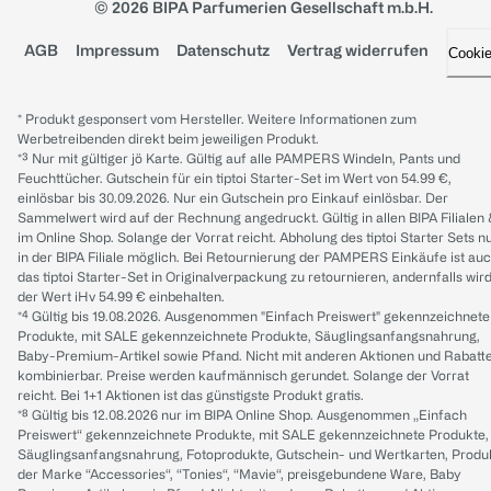
© 2026 BIPA Parfumerien Gesellschaft m.b.H.
AGB
Impressum
Datenschutz
Vertrag widerrufen
Cooki
* Produkt gesponsert vom Hersteller. Weitere Informationen zum
Werbetreibenden direkt beim jeweiligen Produkt.
*³ Nur mit gültiger jö Karte. Gültig auf alle PAMPERS Windeln, Pants und
Feuchttücher. Gutschein für ein tiptoi Starter-Set im Wert von 54.99 €,
einlösbar bis 30.09.2026. Nur ein Gutschein pro Einkauf einlösbar. Der
Sammelwert wird auf der Rechnung angedruckt. Gültig in allen BIPA Filialen
im Online Shop. Solange der Vorrat reicht. Abholung des tiptoi Starter Sets n
in der BIPA Filiale möglich. Bei Retournierung der PAMPERS Einkäufe ist au
das tiptoi Starter-Set in Originalverpackung zu retournieren, andernfalls wir
der Wert iHv 54.99 € einbehalten.
*⁴ Gültig bis 19.08.2026. Ausgenommen "Einfach Preiswert" gekennzeichnete
Produkte, mit SALE gekennzeichnete Produkte, Säuglingsanfangsnahrung,
Baby-Premium-Artikel sowie Pfand. Nicht mit anderen Aktionen und Rabatt
kombinierbar. Preise werden kaufmännisch gerundet. Solange der Vorrat
reicht. Bei 1+1 Aktionen ist das günstigste Produkt gratis.
*⁸ Gültig bis 12.08.2026 nur im BIPA Online Shop. Ausgenommen „Einfach
Preiswert“ gekennzeichnete Produkte, mit SALE gekennzeichnete Produkte,
Säuglingsanfangsnahrung, Fotoprodukte, Gutschein- und Wertkarten, Produ
der Marke “Accessories“, “Tonies“, “Mavie“, preisgebundene Ware, Baby