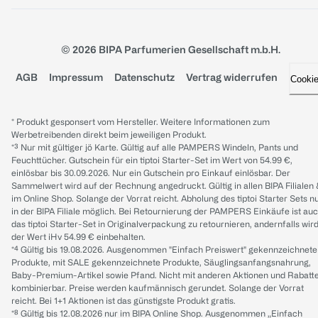
© 2026 BIPA Parfumerien Gesellschaft m.b.H.
AGB
Impressum
Datenschutz
Vertrag widerrufen
Cooki
* Produkt gesponsert vom Hersteller. Weitere Informationen zum
Werbetreibenden direkt beim jeweiligen Produkt.
*³ Nur mit gültiger jö Karte. Gültig auf alle PAMPERS Windeln, Pants und
Feuchttücher. Gutschein für ein tiptoi Starter-Set im Wert von 54.99 €,
einlösbar bis 30.09.2026. Nur ein Gutschein pro Einkauf einlösbar. Der
Sammelwert wird auf der Rechnung angedruckt. Gültig in allen BIPA Filialen
im Online Shop. Solange der Vorrat reicht. Abholung des tiptoi Starter Sets n
in der BIPA Filiale möglich. Bei Retournierung der PAMPERS Einkäufe ist au
das tiptoi Starter-Set in Originalverpackung zu retournieren, andernfalls wir
der Wert iHv 54.99 € einbehalten.
*⁴ Gültig bis 19.08.2026. Ausgenommen "Einfach Preiswert" gekennzeichnete
Produkte, mit SALE gekennzeichnete Produkte, Säuglingsanfangsnahrung,
Baby-Premium-Artikel sowie Pfand. Nicht mit anderen Aktionen und Rabatt
kombinierbar. Preise werden kaufmännisch gerundet. Solange der Vorrat
reicht. Bei 1+1 Aktionen ist das günstigste Produkt gratis.
*⁸ Gültig bis 12.08.2026 nur im BIPA Online Shop. Ausgenommen „Einfach