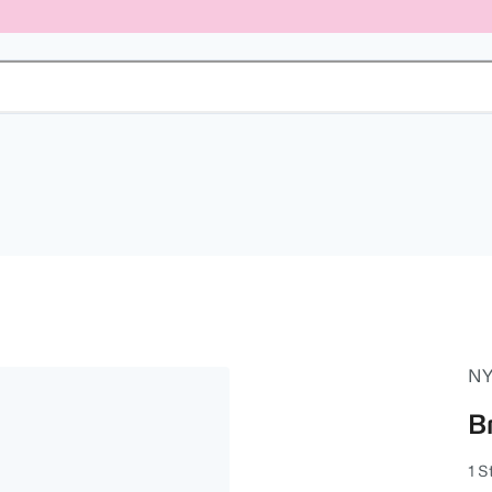
NY
B
1 S