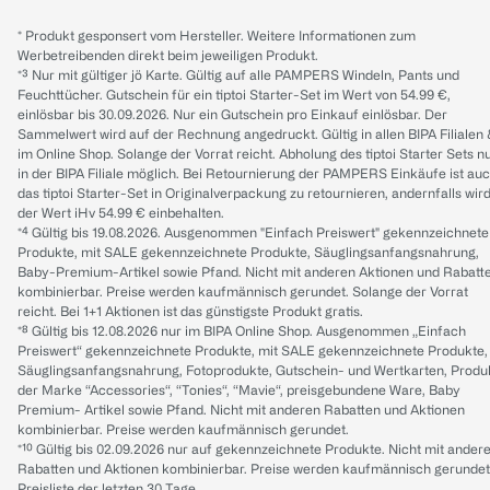
* Produkt gesponsert vom Hersteller. Weitere Informationen zum
Werbetreibenden direkt beim jeweiligen Produkt.
*³ Nur mit gültiger jö Karte. Gültig auf alle PAMPERS Windeln, Pants und
Feuchttücher. Gutschein für ein tiptoi Starter-Set im Wert von 54.99 €,
einlösbar bis 30.09.2026. Nur ein Gutschein pro Einkauf einlösbar. Der
Sammelwert wird auf der Rechnung angedruckt. Gültig in allen BIPA Filialen
im Online Shop. Solange der Vorrat reicht. Abholung des tiptoi Starter Sets n
in der BIPA Filiale möglich. Bei Retournierung der PAMPERS Einkäufe ist au
das tiptoi Starter-Set in Originalverpackung zu retournieren, andernfalls wir
der Wert iHv 54.99 € einbehalten.
*⁴ Gültig bis 19.08.2026. Ausgenommen "Einfach Preiswert" gekennzeichnete
Produkte, mit SALE gekennzeichnete Produkte, Säuglingsanfangsnahrung,
Baby-Premium-Artikel sowie Pfand. Nicht mit anderen Aktionen und Rabatt
kombinierbar. Preise werden kaufmännisch gerundet. Solange der Vorrat
reicht. Bei 1+1 Aktionen ist das günstigste Produkt gratis.
*⁸ Gültig bis 12.08.2026 nur im BIPA Online Shop. Ausgenommen „Einfach
Preiswert“ gekennzeichnete Produkte, mit SALE gekennzeichnete Produkte,
Säuglingsanfangsnahrung, Fotoprodukte, Gutschein- und Wertkarten, Produ
der Marke “Accessories“, “Tonies“, “Mavie“, preisgebundene Ware, Baby
Premium- Artikel sowie Pfand. Nicht mit anderen Rabatten und Aktionen
kombinierbar. Preise werden kaufmännisch gerundet.
*¹⁰ Gültig bis 02.09.2026 nur auf gekennzeichnete Produkte. Nicht mit ander
Rabatten und Aktionen kombinierbar. Preise werden kaufmännisch gerundet
Preisliste der letzten 30 Tage