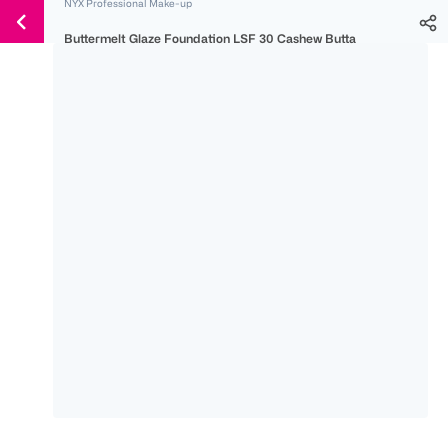
NYX Professional Make-up
Weiter
Für
Für
Für
zum
Buttermelt Glaze Foundation LSF 30 Cashew Butta
300 Ös
500 Ös
150 Ös
Inhalt
-20%
-10%
-15%