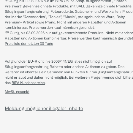
*⁸ Gültig bis 12.08.2026 nur im BIPA Online Shop. Ausgenommen „Einfach
Preiswert“ gekennzeichnete Produkte, mit SALE gekennzeichnete Produkte,
Säuglingsanfangsnahrung, Fotoprodukte, Gutschein- und Wertkarten, Produ
der Marke “Accessories“, “Tonies“, “Mavie“, preisgebundene Ware, Baby
Premium- Artikel sowie Pfand. Nicht mit anderen Rabatten und Aktionen
kombinierbar. Preise werden kaufmännisch gerundet.
*¹⁰ Gültig bis 02.09.2026 nur auf gekennzeichnete Produkte. Nicht mit ander
Rabatten und Aktionen kombinierbar. Preise werden kaufmännisch gerundet
Preisliste der letzten 30 Tage
Aufgrund der EU-Richtlinie 2006/141/EG ist es nicht möglich auf
Säuglingsanfangsnahrung Rabatte oder andere Aktionen zu geben. Des
weiteren ist ebenfalls ein Sammeln von Punkten für Säuglingsanfangsnahru
nicht erlaubt und daher nicht möglich.
Bei weiteren Fragen wende dich bitte 
das
BIPA Kundenservice
.
MwSt. gesenkt
Meldung möglicher illegaler Inhalte