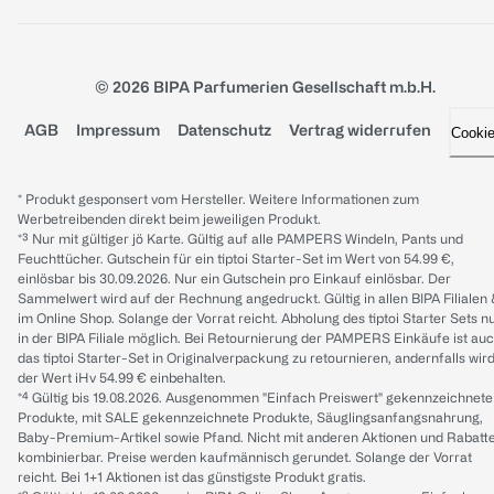
© 2026 BIPA Parfumerien Gesellschaft m.b.H.
AGB
Impressum
Datenschutz
Vertrag widerrufen
Cooki
* Produkt gesponsert vom Hersteller. Weitere Informationen zum
Werbetreibenden direkt beim jeweiligen Produkt.
*³ Nur mit gültiger jö Karte. Gültig auf alle PAMPERS Windeln, Pants und
Feuchttücher. Gutschein für ein tiptoi Starter-Set im Wert von 54.99 €,
einlösbar bis 30.09.2026. Nur ein Gutschein pro Einkauf einlösbar. Der
Sammelwert wird auf der Rechnung angedruckt. Gültig in allen BIPA Filialen
im Online Shop. Solange der Vorrat reicht. Abholung des tiptoi Starter Sets n
in der BIPA Filiale möglich. Bei Retournierung der PAMPERS Einkäufe ist au
das tiptoi Starter-Set in Originalverpackung zu retournieren, andernfalls wir
der Wert iHv 54.99 € einbehalten.
*⁴ Gültig bis 19.08.2026. Ausgenommen "Einfach Preiswert" gekennzeichnete
Produkte, mit SALE gekennzeichnete Produkte, Säuglingsanfangsnahrung,
Baby-Premium-Artikel sowie Pfand. Nicht mit anderen Aktionen und Rabatt
kombinierbar. Preise werden kaufmännisch gerundet. Solange der Vorrat
reicht. Bei 1+1 Aktionen ist das günstigste Produkt gratis.