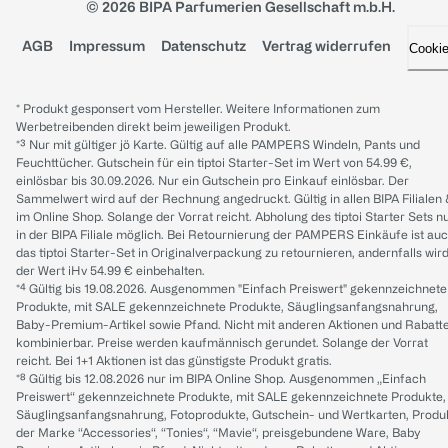
© 2026 BIPA Parfumerien Gesellschaft m.b.H.
AGB
Impressum
Datenschutz
Vertrag widerrufen
Cooki
* Produkt gesponsert vom Hersteller. Weitere Informationen zum
Werbetreibenden direkt beim jeweiligen Produkt.
*³ Nur mit gültiger jö Karte. Gültig auf alle PAMPERS Windeln, Pants und
Feuchttücher. Gutschein für ein tiptoi Starter-Set im Wert von 54.99 €,
einlösbar bis 30.09.2026. Nur ein Gutschein pro Einkauf einlösbar. Der
Sammelwert wird auf der Rechnung angedruckt. Gültig in allen BIPA Filialen
im Online Shop. Solange der Vorrat reicht. Abholung des tiptoi Starter Sets n
in der BIPA Filiale möglich. Bei Retournierung der PAMPERS Einkäufe ist au
das tiptoi Starter-Set in Originalverpackung zu retournieren, andernfalls wir
der Wert iHv 54.99 € einbehalten.
*⁴ Gültig bis 19.08.2026. Ausgenommen "Einfach Preiswert" gekennzeichnete
Produkte, mit SALE gekennzeichnete Produkte, Säuglingsanfangsnahrung,
Baby-Premium-Artikel sowie Pfand. Nicht mit anderen Aktionen und Rabatt
kombinierbar. Preise werden kaufmännisch gerundet. Solange der Vorrat
reicht. Bei 1+1 Aktionen ist das günstigste Produkt gratis.
*⁸ Gültig bis 12.08.2026 nur im BIPA Online Shop. Ausgenommen „Einfach
Preiswert“ gekennzeichnete Produkte, mit SALE gekennzeichnete Produkte,
Säuglingsanfangsnahrung, Fotoprodukte, Gutschein- und Wertkarten, Produ
der Marke “Accessories“, “Tonies“, “Mavie“, preisgebundene Ware, Baby