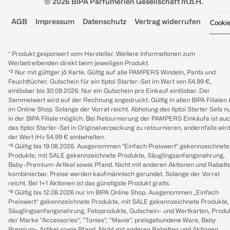
© 2026 BIPA Parfumerien Gesellschaft m.b.H.
AGB
Impressum
Datenschutz
Vertrag widerrufen
Cooki
* Produkt gesponsert vom Hersteller. Weitere Informationen zum
Werbetreibenden direkt beim jeweiligen Produkt.
*³ Nur mit gültiger jö Karte. Gültig auf alle PAMPERS Windeln, Pants und
Feuchttücher. Gutschein für ein tiptoi Starter-Set im Wert von 54.99 €,
einlösbar bis 30.09.2026. Nur ein Gutschein pro Einkauf einlösbar. Der
Sammelwert wird auf der Rechnung angedruckt. Gültig in allen BIPA Filialen
im Online Shop. Solange der Vorrat reicht. Abholung des tiptoi Starter Sets n
in der BIPA Filiale möglich. Bei Retournierung der PAMPERS Einkäufe ist au
das tiptoi Starter-Set in Originalverpackung zu retournieren, andernfalls wir
der Wert iHv 54.99 € einbehalten.
*⁴ Gültig bis 19.08.2026. Ausgenommen "Einfach Preiswert" gekennzeichnete
Produkte, mit SALE gekennzeichnete Produkte, Säuglingsanfangsnahrung,
Baby-Premium-Artikel sowie Pfand. Nicht mit anderen Aktionen und Rabatt
kombinierbar. Preise werden kaufmännisch gerundet. Solange der Vorrat
reicht. Bei 1+1 Aktionen ist das günstigste Produkt gratis.
*⁸ Gültig bis 12.08.2026 nur im BIPA Online Shop. Ausgenommen „Einfach
Preiswert“ gekennzeichnete Produkte, mit SALE gekennzeichnete Produkte,
Säuglingsanfangsnahrung, Fotoprodukte, Gutschein- und Wertkarten, Produ
der Marke “Accessories“, “Tonies“, “Mavie“, preisgebundene Ware, Baby
Premium- Artikel sowie Pfand. Nicht mit anderen Rabatten und Aktionen