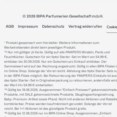
© 2026 BIPA Parfumerien Gesellschaft m.b.H.
AGB
Impressum
Datenschutz
Vertrag widerrufen
Cooki
* Produkt gesponsert vom Hersteller. Weitere Informationen zum
Werbetreibenden direkt beim jeweiligen Produkt.
*³ Nur mit gültiger jö Karte. Gültig auf alle PAMPERS Windeln, Pants und
Feuchttücher. Gutschein für ein tiptoi Starter-Set im Wert von 54.99 €,
einlösbar bis 30.09.2026. Nur ein Gutschein pro Einkauf einlösbar. Der
Sammelwert wird auf der Rechnung angedruckt. Gültig in allen BIPA Filialen
im Online Shop. Solange der Vorrat reicht. Abholung des tiptoi Starter Sets n
in der BIPA Filiale möglich. Bei Retournierung der PAMPERS Einkäufe ist au
das tiptoi Starter-Set in Originalverpackung zu retournieren, andernfalls wir
der Wert iHv 54.99 € einbehalten.
*⁴ Gültig bis 19.08.2026. Ausgenommen "Einfach Preiswert" gekennzeichnete
Produkte, mit SALE gekennzeichnete Produkte, Säuglingsanfangsnahrung,
Baby-Premium-Artikel sowie Pfand. Nicht mit anderen Aktionen und Rabatt
kombinierbar. Preise werden kaufmännisch gerundet. Solange der Vorrat
reicht. Bei 1+1 Aktionen ist das günstigste Produkt gratis.
*⁸ Gültig bis 12.08.2026 nur im BIPA Online Shop. Ausgenommen „Einfach