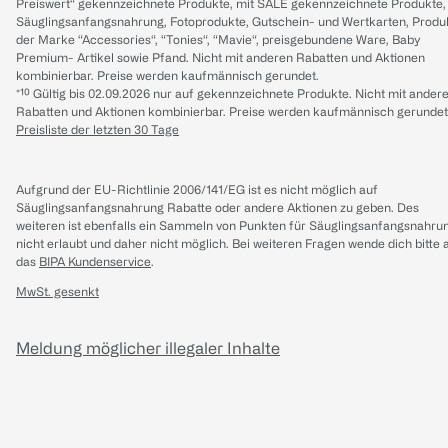
Preiswert“ gekennzeichnete Produkte, mit SALE gekennzeichnete Produkte,
Säuglingsanfangsnahrung, Fotoprodukte, Gutschein- und Wertkarten, Produ
der Marke “Accessories“, “Tonies“, “Mavie“, preisgebundene Ware, Baby
Premium- Artikel sowie Pfand. Nicht mit anderen Rabatten und Aktionen
kombinierbar. Preise werden kaufmännisch gerundet.
*¹⁰ Gültig bis 02.09.2026 nur auf gekennzeichnete Produkte. Nicht mit ander
Rabatten und Aktionen kombinierbar. Preise werden kaufmännisch gerundet
Preisliste der letzten 30 Tage
Aufgrund der EU-Richtlinie 2006/141/EG ist es nicht möglich auf
Säuglingsanfangsnahrung Rabatte oder andere Aktionen zu geben. Des
weiteren ist ebenfalls ein Sammeln von Punkten für Säuglingsanfangsnahru
nicht erlaubt und daher nicht möglich.
Bei weiteren Fragen wende dich bitte 
das
BIPA Kundenservice
.
MwSt. gesenkt
Meldung möglicher illegaler Inhalte