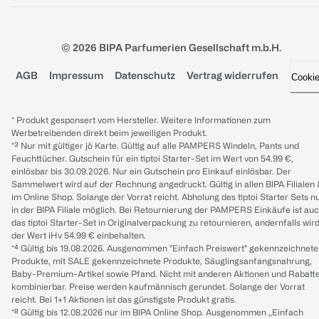
© 2026 BIPA Parfumerien Gesellschaft m.b.H.
AGB
Impressum
Datenschutz
Vertrag widerrufen
Cooki
* Produkt gesponsert vom Hersteller. Weitere Informationen zum
Werbetreibenden direkt beim jeweiligen Produkt.
*³ Nur mit gültiger jö Karte. Gültig auf alle PAMPERS Windeln, Pants und
Feuchttücher. Gutschein für ein tiptoi Starter-Set im Wert von 54.99 €,
einlösbar bis 30.09.2026. Nur ein Gutschein pro Einkauf einlösbar. Der
Sammelwert wird auf der Rechnung angedruckt. Gültig in allen BIPA Filialen
im Online Shop. Solange der Vorrat reicht. Abholung des tiptoi Starter Sets n
in der BIPA Filiale möglich. Bei Retournierung der PAMPERS Einkäufe ist au
das tiptoi Starter-Set in Originalverpackung zu retournieren, andernfalls wir
der Wert iHv 54.99 € einbehalten.
*⁴ Gültig bis 19.08.2026. Ausgenommen "Einfach Preiswert" gekennzeichnete
Produkte, mit SALE gekennzeichnete Produkte, Säuglingsanfangsnahrung,
Baby-Premium-Artikel sowie Pfand. Nicht mit anderen Aktionen und Rabatt
kombinierbar. Preise werden kaufmännisch gerundet. Solange der Vorrat
reicht. Bei 1+1 Aktionen ist das günstigste Produkt gratis.
*⁸ Gültig bis 12.08.2026 nur im BIPA Online Shop. Ausgenommen „Einfach