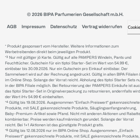
© 2026 BIPA Parfumerien Gesellschaft m.b.H.
AGB
Impressum
Datenschutz
Vertrag widerrufen
Cooki
* Produkt gesponsert vom Hersteller. Weitere Informationen zum
Werbetreibenden direkt beim jeweiligen Produkt.
*³ Nur mit gültiger jö Karte. Gültig auf alle PAMPERS Windeln, Pants und
Feuchttücher. Gutschein für ein tiptoi Starter-Set im Wert von 54.99 €,
einlösbar bis 30.09.2026. Nur ein Gutschein pro Einkauf einlösbar. Der
Sammelwert wird auf der Rechnung angedruckt. Gültig in allen BIPA Filialen
im Online Shop. Solange der Vorrat reicht. Abholung des tiptoi Starter Sets n
in der BIPA Filiale möglich. Bei Retournierung der PAMPERS Einkäufe ist au
das tiptoi Starter-Set in Originalverpackung zu retournieren, andernfalls wir
der Wert iHv 54.99 € einbehalten.
*⁴ Gültig bis 19.08.2026. Ausgenommen "Einfach Preiswert" gekennzeichnete
Produkte, mit SALE gekennzeichnete Produkte, Säuglingsanfangsnahrung,
Baby-Premium-Artikel sowie Pfand. Nicht mit anderen Aktionen und Rabatt
kombinierbar. Preise werden kaufmännisch gerundet. Solange der Vorrat
reicht. Bei 1+1 Aktionen ist das günstigste Produkt gratis.
*⁸ Gültig bis 12.08.2026 nur im BIPA Online Shop. Ausgenommen „Einfach
Preiswert“ gekennzeichnete Produkte, mit SALE gekennzeichnete Produkte,