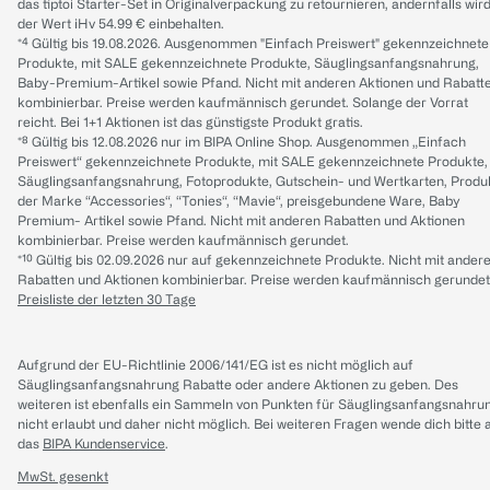
das tiptoi Starter-Set in Originalverpackung zu retournieren, andernfalls wir
der Wert iHv 54.99 € einbehalten.
*⁴ Gültig bis 19.08.2026. Ausgenommen "Einfach Preiswert" gekennzeichnete
Produkte, mit SALE gekennzeichnete Produkte, Säuglingsanfangsnahrung,
Baby-Premium-Artikel sowie Pfand. Nicht mit anderen Aktionen und Rabatt
kombinierbar. Preise werden kaufmännisch gerundet. Solange der Vorrat
reicht. Bei 1+1 Aktionen ist das günstigste Produkt gratis.
*⁸ Gültig bis 12.08.2026 nur im BIPA Online Shop. Ausgenommen „Einfach
Preiswert“ gekennzeichnete Produkte, mit SALE gekennzeichnete Produkte,
Säuglingsanfangsnahrung, Fotoprodukte, Gutschein- und Wertkarten, Produ
der Marke “Accessories“, “Tonies“, “Mavie“, preisgebundene Ware, Baby
Premium- Artikel sowie Pfand. Nicht mit anderen Rabatten und Aktionen
kombinierbar. Preise werden kaufmännisch gerundet.
*¹⁰ Gültig bis 02.09.2026 nur auf gekennzeichnete Produkte. Nicht mit ander
Rabatten und Aktionen kombinierbar. Preise werden kaufmännisch gerundet
Preisliste der letzten 30 Tage
Aufgrund der EU-Richtlinie 2006/141/EG ist es nicht möglich auf
Säuglingsanfangsnahrung Rabatte oder andere Aktionen zu geben. Des
weiteren ist ebenfalls ein Sammeln von Punkten für Säuglingsanfangsnahru
nicht erlaubt und daher nicht möglich.
Bei weiteren Fragen wende dich bitte 
das
BIPA Kundenservice
.
MwSt. gesenkt