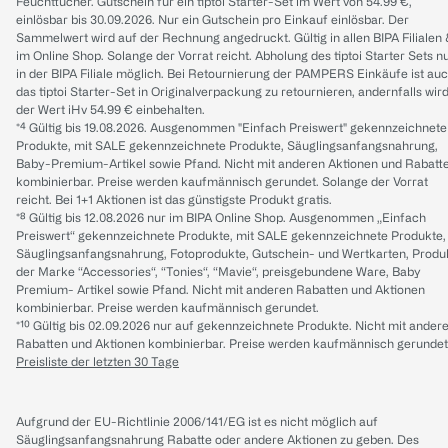
Feuchttücher. Gutschein für ein tiptoi Starter-Set im Wert von 54.99 €,
einlösbar bis 30.09.2026. Nur ein Gutschein pro Einkauf einlösbar. Der
Sammelwert wird auf der Rechnung angedruckt. Gültig in allen BIPA Filialen
im Online Shop. Solange der Vorrat reicht. Abholung des tiptoi Starter Sets n
in der BIPA Filiale möglich. Bei Retournierung der PAMPERS Einkäufe ist au
das tiptoi Starter-Set in Originalverpackung zu retournieren, andernfalls wir
der Wert iHv 54.99 € einbehalten.
*⁴ Gültig bis 19.08.2026. Ausgenommen "Einfach Preiswert" gekennzeichnete
Produkte, mit SALE gekennzeichnete Produkte, Säuglingsanfangsnahrung,
Baby-Premium-Artikel sowie Pfand. Nicht mit anderen Aktionen und Rabatt
kombinierbar. Preise werden kaufmännisch gerundet. Solange der Vorrat
reicht. Bei 1+1 Aktionen ist das günstigste Produkt gratis.
*⁸ Gültig bis 12.08.2026 nur im BIPA Online Shop. Ausgenommen „Einfach
Preiswert“ gekennzeichnete Produkte, mit SALE gekennzeichnete Produkte,
Säuglingsanfangsnahrung, Fotoprodukte, Gutschein- und Wertkarten, Produ
der Marke “Accessories“, “Tonies“, “Mavie“, preisgebundene Ware, Baby
Premium- Artikel sowie Pfand. Nicht mit anderen Rabatten und Aktionen
kombinierbar. Preise werden kaufmännisch gerundet.
*¹⁰ Gültig bis 02.09.2026 nur auf gekennzeichnete Produkte. Nicht mit ander
Rabatten und Aktionen kombinierbar. Preise werden kaufmännisch gerundet
Preisliste der letzten 30 Tage
Aufgrund der EU-Richtlinie 2006/141/EG ist es nicht möglich auf
Säuglingsanfangsnahrung Rabatte oder andere Aktionen zu geben. Des