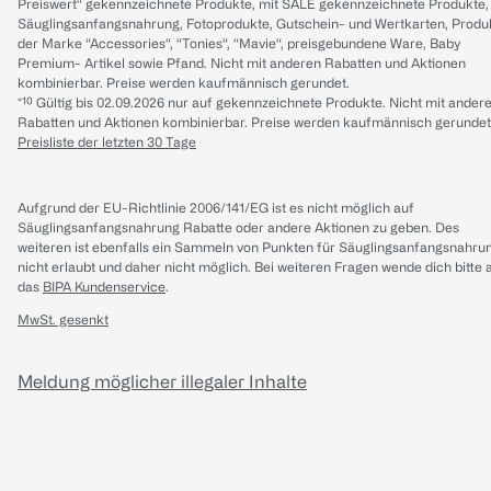
Preiswert“ gekennzeichnete Produkte, mit SALE gekennzeichnete Produkte,
Säuglingsanfangsnahrung, Fotoprodukte, Gutschein- und Wertkarten, Produ
der Marke “Accessories“, “Tonies“, “Mavie“, preisgebundene Ware, Baby
Premium- Artikel sowie Pfand. Nicht mit anderen Rabatten und Aktionen
kombinierbar. Preise werden kaufmännisch gerundet.
*¹⁰ Gültig bis 02.09.2026 nur auf gekennzeichnete Produkte. Nicht mit ander
Rabatten und Aktionen kombinierbar. Preise werden kaufmännisch gerundet
Preisliste der letzten 30 Tage
Aufgrund der EU-Richtlinie 2006/141/EG ist es nicht möglich auf
Säuglingsanfangsnahrung Rabatte oder andere Aktionen zu geben. Des
weiteren ist ebenfalls ein Sammeln von Punkten für Säuglingsanfangsnahru
nicht erlaubt und daher nicht möglich.
Bei weiteren Fragen wende dich bitte 
das
BIPA Kundenservice
.
MwSt. gesenkt
Meldung möglicher illegaler Inhalte