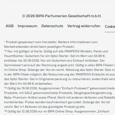
© 2026 BIPA Parfumerien Gesellschaft m.b.H.
AGB
Impressum
Datenschutz
Vertrag widerrufen
Cooki
* Produkt gesponsert vom Hersteller. Weitere Informationen zum
Werbetreibenden direkt beim jeweiligen Produkt.
*³ Nur mit gültiger jö Karte. Gültig auf alle PAMPERS Windeln, Pants und
Feuchttücher. Gutschein für ein tiptoi Starter-Set im Wert von 54.99 €,
einlösbar bis 30.09.2026. Nur ein Gutschein pro Einkauf einlösbar. Der
Sammelwert wird auf der Rechnung angedruckt. Gültig in allen BIPA Filialen
im Online Shop. Solange der Vorrat reicht. Abholung des tiptoi Starter Sets n
in der BIPA Filiale möglich. Bei Retournierung der PAMPERS Einkäufe ist au
das tiptoi Starter-Set in Originalverpackung zu retournieren, andernfalls wir
der Wert iHv 54.99 € einbehalten.
*⁴ Gültig bis 19.08.2026. Ausgenommen "Einfach Preiswert" gekennzeichnete
Produkte, mit SALE gekennzeichnete Produkte, Säuglingsanfangsnahrung,
Baby-Premium-Artikel sowie Pfand. Nicht mit anderen Aktionen und Rabatt
kombinierbar. Preise werden kaufmännisch gerundet. Solange der Vorrat
reicht. Bei 1+1 Aktionen ist das günstigste Produkt gratis.
*⁸ Gültig bis 12.08.2026 nur im BIPA Online Shop. Ausgenommen „Einfach