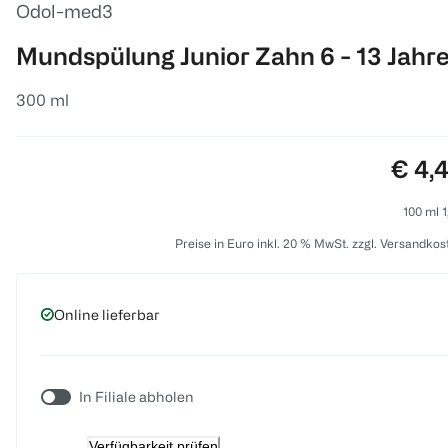
Odol-med3
Mundspülung Junior Zahn 6 - 13 Jahr
300 ml
Preis
€ 4,
100 ml 1
Preise in Euro inkl. 20 % MwSt. zzgl. Versandkos
Online lieferbar
In Filiale abholen
Verfügbarkeit prüfen