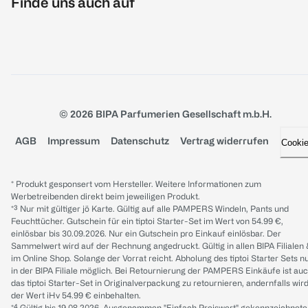
Finde uns auch auf
© 2026 BIPA Parfumerien Gesellschaft m.b.H.
AGB
Impressum
Datenschutz
Vertrag widerrufen
Cooki
* Produkt gesponsert vom Hersteller. Weitere Informationen zum
Werbetreibenden direkt beim jeweiligen Produkt.
*³ Nur mit gültiger jö Karte. Gültig auf alle PAMPERS Windeln, Pants und
Feuchttücher. Gutschein für ein tiptoi Starter-Set im Wert von 54.99 €,
einlösbar bis 30.09.2026. Nur ein Gutschein pro Einkauf einlösbar. Der
Sammelwert wird auf der Rechnung angedruckt. Gültig in allen BIPA Filialen
im Online Shop. Solange der Vorrat reicht. Abholung des tiptoi Starter Sets n
in der BIPA Filiale möglich. Bei Retournierung der PAMPERS Einkäufe ist au
das tiptoi Starter-Set in Originalverpackung zu retournieren, andernfalls wir
der Wert iHv 54.99 € einbehalten.
*⁴ Gültig bis 19.08.2026. Ausgenommen "Einfach Preiswert" gekennzeichnete