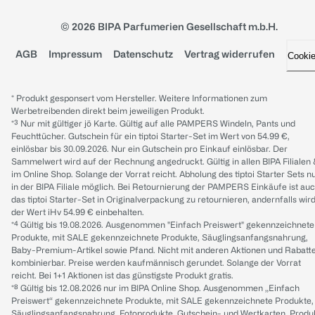
© 2026 BIPA Parfumerien Gesellschaft m.b.H.
AGB
Impressum
Datenschutz
Vertrag widerrufen
Cooki
* Produkt gesponsert vom Hersteller. Weitere Informationen zum
Werbetreibenden direkt beim jeweiligen Produkt.
*³ Nur mit gültiger jö Karte. Gültig auf alle PAMPERS Windeln, Pants und
Feuchttücher. Gutschein für ein tiptoi Starter-Set im Wert von 54.99 €,
einlösbar bis 30.09.2026. Nur ein Gutschein pro Einkauf einlösbar. Der
Sammelwert wird auf der Rechnung angedruckt. Gültig in allen BIPA Filialen
im Online Shop. Solange der Vorrat reicht. Abholung des tiptoi Starter Sets n
in der BIPA Filiale möglich. Bei Retournierung der PAMPERS Einkäufe ist au
das tiptoi Starter-Set in Originalverpackung zu retournieren, andernfalls wir
der Wert iHv 54.99 € einbehalten.
*⁴ Gültig bis 19.08.2026. Ausgenommen "Einfach Preiswert" gekennzeichnete
Produkte, mit SALE gekennzeichnete Produkte, Säuglingsanfangsnahrung,
Baby-Premium-Artikel sowie Pfand. Nicht mit anderen Aktionen und Rabatt
kombinierbar. Preise werden kaufmännisch gerundet. Solange der Vorrat
reicht. Bei 1+1 Aktionen ist das günstigste Produkt gratis.
*⁸ Gültig bis 12.08.2026 nur im BIPA Online Shop. Ausgenommen „Einfach
Preiswert“ gekennzeichnete Produkte, mit SALE gekennzeichnete Produkte,
Säuglingsanfangsnahrung, Fotoprodukte, Gutschein- und Wertkarten, Produ