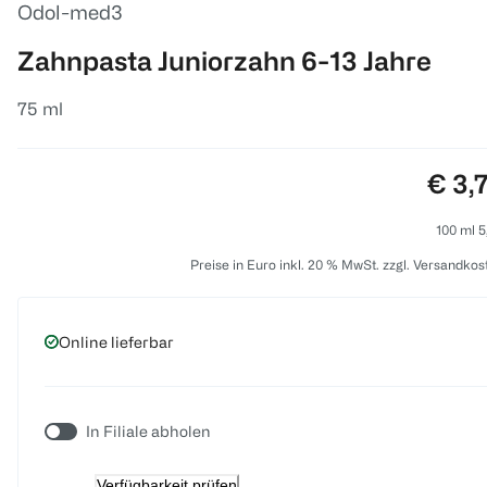
Odol-med3
Zahnpasta Juniorzahn 6-13 Jahre
75 ml
Preis
€ 3,
100 ml 5
Preise in Euro inkl. 20 % MwSt. zzgl. Versandkos
Online lieferbar
In Filiale abholen
Verfügbarkeit prüfen