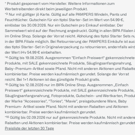
* Produkt gesponsert vom Hersteller. Weitere Informationen zum
Werbetreibenden direkt beim jeweiligen Produkt.
*³ Nur mit gültiger jö Karte. Gültig auf alle PAMPERS Windeln, Pants und
Feuchttücher. Gutschein für ein tiptoi Starter-Set im Wert von 54.99 €,
einlösbar bis 30.09.2026. Nur ein Gutschein pro Einkauf einlösbar. Der
Sammelwert wird auf der Rechnung angedruckt. Gültig in allen BIPA Filialen
im Online Shop. Solange der Vorrat reicht. Abholung des tiptoi Starter Sets n
in der BIPA Filiale möglich. Bei Retournierung der PAMPERS Einkäufe ist au
das tiptoi Starter-Set in Originalverpackung zu retournieren, andernfalls wir
der Wert iHv 54.99 € einbehalten.
*⁴ Gültig bis 19.08.2026. Ausgenommen "Einfach Preiswert" gekennzeichnete
Produkte, mit SALE gekennzeichnete Produkte, Säuglingsanfangsnahrung,
Baby-Premium-Artikel sowie Pfand. Nicht mit anderen Aktionen und Rabatt
kombinierbar. Preise werden kaufmännisch gerundet. Solange der Vorrat
reicht. Bei 1+1 Aktionen ist das günstigste Produkt gratis.
*⁸ Gültig bis 12.08.2026 nur im BIPA Online Shop. Ausgenommen „Einfach
Preiswert“ gekennzeichnete Produkte, mit SALE gekennzeichnete Produkte,
Säuglingsanfangsnahrung, Fotoprodukte, Gutschein- und Wertkarten, Produ
der Marke “Accessories“, “Tonies“, “Mavie“, preisgebundene Ware, Baby
Premium- Artikel sowie Pfand. Nicht mit anderen Rabatten und Aktionen
kombinierbar. Preise werden kaufmännisch gerundet.
*¹⁰ Gültig bis 02.09.2026 nur auf gekennzeichnete Produkte. Nicht mit ander
Rabatten und Aktionen kombinierbar. Preise werden kaufmännisch gerundet
Preisliste der letzten 30 Tage