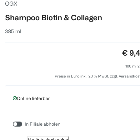
OGX
Shampoo Biotin & Collagen
385 ml
Preis
€ 9,
100 ml 2
Preise in Euro inkl. 20 % MwSt. zzgl. Versandkos
Online lieferbar
In Filiale abholen
Verfügbarkeit prüfen