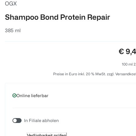
OGX
Shampoo Bond Protein Repair
385 ml
Preis
€ 9,
100 ml 2
Preise in Euro inkl. 20 % MwSt. zzgl. Versandkos
Online lieferbar
In Filiale abholen
Verfügbarkeit prüfen