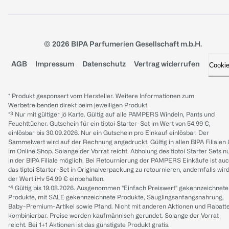
© 2026 BIPA Parfumerien Gesellschaft m.b.H.
AGB
Impressum
Datenschutz
Vertrag widerrufen
Cooki
* Produkt gesponsert vom Hersteller. Weitere Informationen zum
Werbetreibenden direkt beim jeweiligen Produkt.
*³ Nur mit gültiger jö Karte. Gültig auf alle PAMPERS Windeln, Pants und
Feuchttücher. Gutschein für ein tiptoi Starter-Set im Wert von 54.99 €,
einlösbar bis 30.09.2026. Nur ein Gutschein pro Einkauf einlösbar. Der
Sammelwert wird auf der Rechnung angedruckt. Gültig in allen BIPA Filialen
im Online Shop. Solange der Vorrat reicht. Abholung des tiptoi Starter Sets n
in der BIPA Filiale möglich. Bei Retournierung der PAMPERS Einkäufe ist au
das tiptoi Starter-Set in Originalverpackung zu retournieren, andernfalls wir
der Wert iHv 54.99 € einbehalten.
*⁴ Gültig bis 19.08.2026. Ausgenommen "Einfach Preiswert" gekennzeichnete
Produkte, mit SALE gekennzeichnete Produkte, Säuglingsanfangsnahrung,
Baby-Premium-Artikel sowie Pfand. Nicht mit anderen Aktionen und Rabatt
kombinierbar. Preise werden kaufmännisch gerundet. Solange der Vorrat
reicht. Bei 1+1 Aktionen ist das günstigste Produkt gratis.