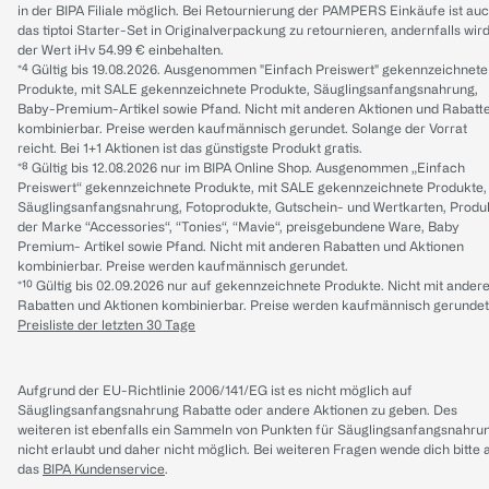
in der BIPA Filiale möglich. Bei Retournierung der PAMPERS Einkäufe ist au
das tiptoi Starter-Set in Originalverpackung zu retournieren, andernfalls wir
der Wert iHv 54.99 € einbehalten.
*⁴ Gültig bis 19.08.2026. Ausgenommen "Einfach Preiswert" gekennzeichnete
Produkte, mit SALE gekennzeichnete Produkte, Säuglingsanfangsnahrung,
Baby-Premium-Artikel sowie Pfand. Nicht mit anderen Aktionen und Rabatt
kombinierbar. Preise werden kaufmännisch gerundet. Solange der Vorrat
reicht. Bei 1+1 Aktionen ist das günstigste Produkt gratis.
*⁸ Gültig bis 12.08.2026 nur im BIPA Online Shop. Ausgenommen „Einfach
Preiswert“ gekennzeichnete Produkte, mit SALE gekennzeichnete Produkte,
Säuglingsanfangsnahrung, Fotoprodukte, Gutschein- und Wertkarten, Produ
der Marke “Accessories“, “Tonies“, “Mavie“, preisgebundene Ware, Baby
Premium- Artikel sowie Pfand. Nicht mit anderen Rabatten und Aktionen
kombinierbar. Preise werden kaufmännisch gerundet.
*¹⁰ Gültig bis 02.09.2026 nur auf gekennzeichnete Produkte. Nicht mit ander
Rabatten und Aktionen kombinierbar. Preise werden kaufmännisch gerundet
Preisliste der letzten 30 Tage
Aufgrund der EU-Richtlinie 2006/141/EG ist es nicht möglich auf
Säuglingsanfangsnahrung Rabatte oder andere Aktionen zu geben. Des
weiteren ist ebenfalls ein Sammeln von Punkten für Säuglingsanfangsnahru
nicht erlaubt und daher nicht möglich.
Bei weiteren Fragen wende dich bitte 
das
BIPA Kundenservice
.