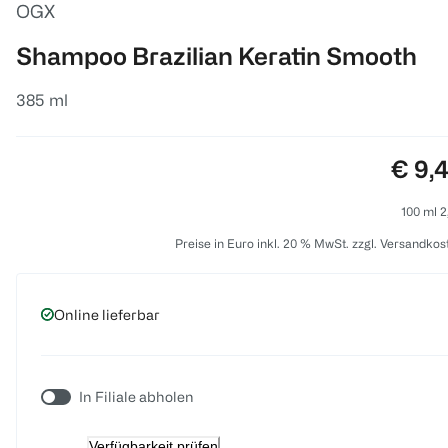
OGX
Shampoo Brazilian Keratin Smooth
385 ml
Preis
€ 9,
100 ml 2
Preise in Euro inkl. 20 % MwSt. zzgl. Versandkos
Online lieferbar
In Filiale abholen
Verfügbarkeit prüfen