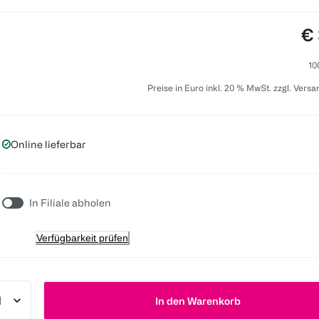
Pr
€ 
10
Preise in Euro inkl. 20 % MwSt. zzgl. Vers
Online lieferbar
In Filiale abholen
Verfügbarkeit prüfen
In den Warenkorb