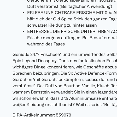
Gerüchen/mit Geruchsbekämpfern, sodass du
Duft verströmst (Bei täglicher Anwendung)
ERLEBE UNSICHTBARE FRISCHE MIT 0 % AL
hält dich der Old Spice Stick den ganzen Tag 
schwarzer Kleidung zu hinterlassen
ENTFESSEL DIE FRISCHE UNTER IHREN ACHS
Frische morgens auftragen. Bei Bedarf erneut 
während des Tages
Genieße 24/7 Frischeee* und ein umwerfendes Selb
Epic Legend Deospray. Dank des fantastischen Frisc
wichtigere Dinge konzentrieren, wie Geschäfte abzus
Sprechen beizubringen. Die 3x Active Defence-Forme
Gerüchen/mit Geruchsbekämpfern, sodass du rund u
verströmst*. Der Duft von Bourbon-Vanille, Kirsch-T
warmem Bernstein verwandelt Sie in einen legendären
wir schon erwähnt, dass 0 % Aluminiumsalze enthalt
weißer Kleidung unsichtbar ist? Weil es so ist. *Bei 
BIPA-Artikelnummer
:
559978