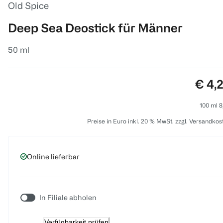
Old Spice
Deep Sea Deostick für Männer
50 ml
Preis
€ 4,
100 ml 8
Preise in Euro inkl. 20 % MwSt. zzgl. Versandkos
Online lieferbar
In Filiale abholen
Verfügbarkeit prüfen