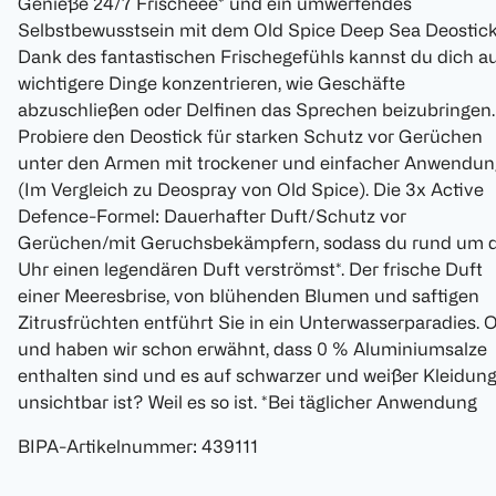
Genieße 24/7 Frischeee* und ein umwerfendes
Selbstbewusstsein mit dem Old Spice Deep Sea Deostick
Dank des fantastischen Frischegefühls kannst du dich a
wichtigere Dinge konzentrieren, wie Geschäfte
abzuschließen oder Delfinen das Sprechen beizubringen.
Probiere den Deostick für starken Schutz vor Gerüchen
unter den Armen mit trockener und einfacher Anwendun
(Im Vergleich zu Deospray von Old Spice). Die 3x Active
Defence-Formel: Dauerhafter Duft/Schutz vor
Gerüchen/mit Geruchsbekämpfern, sodass du rund um d
Uhr einen legendären Duft verströmst*. Der frische Duft
einer Meeresbrise, von blühenden Blumen und saftigen
Zitrusfrüchten entführt Sie in ein Unterwasserparadies. O
und haben wir schon erwähnt, dass 0 % Aluminiumsalze
enthalten sind und es auf schwarzer und weißer Kleidun
unsichtbar ist? Weil es so ist. *Bei täglicher Anwendung
BIPA-Artikelnummer
:
439111