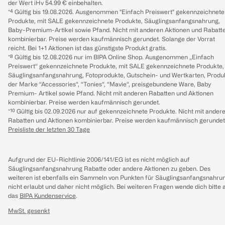
der Wert iHv 54.99 € einbehalten.
*⁴ Gültig bis 19.08.2026. Ausgenommen "Einfach Preiswert" gekennzeichnete
Produkte, mit SALE gekennzeichnete Produkte, Säuglingsanfangsnahrung,
Baby-Premium-Artikel sowie Pfand. Nicht mit anderen Aktionen und Rabatt
kombinierbar. Preise werden kaufmännisch gerundet. Solange der Vorrat
reicht. Bei 1+1 Aktionen ist das günstigste Produkt gratis.
*⁸ Gültig bis 12.08.2026 nur im BIPA Online Shop. Ausgenommen „Einfach
Preiswert“ gekennzeichnete Produkte, mit SALE gekennzeichnete Produkte,
Säuglingsanfangsnahrung, Fotoprodukte, Gutschein- und Wertkarten, Produ
der Marke “Accessories“, “Tonies“, “Mavie“, preisgebundene Ware, Baby
Premium- Artikel sowie Pfand. Nicht mit anderen Rabatten und Aktionen
kombinierbar. Preise werden kaufmännisch gerundet.
*¹⁰ Gültig bis 02.09.2026 nur auf gekennzeichnete Produkte. Nicht mit ander
Rabatten und Aktionen kombinierbar. Preise werden kaufmännisch gerundet
Preisliste der letzten 30 Tage
Aufgrund der EU-Richtlinie 2006/141/EG ist es nicht möglich auf
Säuglingsanfangsnahrung Rabatte oder andere Aktionen zu geben. Des
weiteren ist ebenfalls ein Sammeln von Punkten für Säuglingsanfangsnahru
nicht erlaubt und daher nicht möglich.
Bei weiteren Fragen wende dich bitte 
das
BIPA Kundenservice
.
MwSt. gesenkt