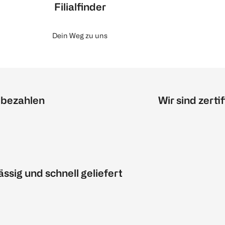
Filialfinder
Dein Weg zu uns
 bezahlen
Wir sind zertif
ässig und schnell geliefert