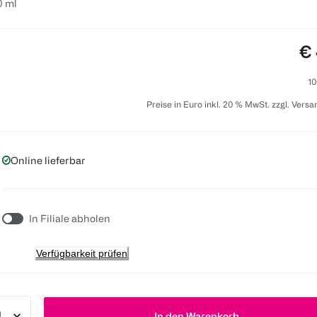
0 ml
Pr
€ 
10
Preise in Euro inkl. 20 % MwSt. zzgl. Vers
Online lieferbar
In Filiale abholen
Verfügbarkeit prüfen
In den Warenkorb