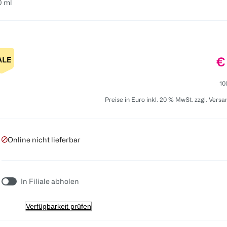
0 ml
Pr
€
10
Preise in Euro inkl. 20 % MwSt. zzgl. Vers
Online nicht lieferbar
In Filiale abholen
Verfügbarkeit prüfen