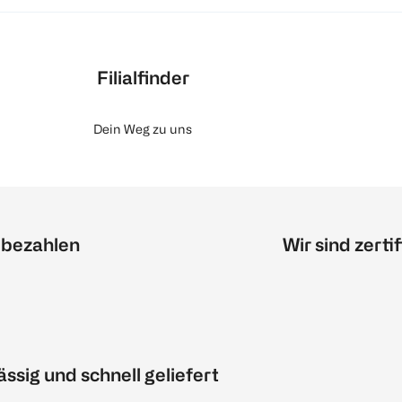
Filialfinder
Dein Weg zu uns
 bezahlen
Wir sind zertif
ässig und schnell geliefert