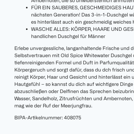
Ambernoten, die so unwiderstehlich anmuten
FÜR EIN SAUBERES, GESCHMEIDIGES HAUTG
nächsten Generation! Das 3-in-1-Duschgel w
es hinterlässt auch ein geschmeidig weiches
WASCHE ALLES: KÖRPER, HAARE UND GESICH
handlichen Duschgel für Männer
Erlebe unvergessliche, langanhaltende Frische und 
Selbstvertrauen mit Old Spice Whitewater Duschgel 
tiefenreinigenden Formel und Duft in Parfumqualitä
Körpergeruch und sorgt dafür, dass du dch frisch und
reinigt Körper, Haar und Gesicht und hinterlässt ein
Hautgefühl – so kannst du dich auf wichtigere Dinge
abzuschließen oder Delfinen das Sprechen beizubrin
Wasser, Sandelholz, Zitrusfrüchten und Ambernoten,
mag wie der Ruf der Meerjungfrau.
BIPA-Artikelnummer
:
408075