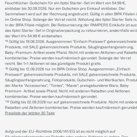
Feuchttücher. Gutschein für ein tiptoi Starter-Set im Wert von 54.99 €,
einlösbar bis 30.09.2026. Nur ein Gutschein pro Einkauf einlösbar. Der
Sammelwert wird auf der Rechnung angedruckt. Gültig in allen BIPA Filialen
im Online Shop. Solange der Vorrat reicht. Abholung des tiptoi Starter Sets n
in der BIPA Filiale möglich. Bei Retournierung der PAMPERS Einkäufe ist au
das tiptoi Starter-Set in Originalverpackung zu retournieren, andernfalls wir
der Wert iHv 54.99 € einbehalten.
*⁴ Gültig bis 19.08.2026. Ausgenommen "Einfach Preiswert" gekennzeichnete
Produkte, mit SALE gekennzeichnete Produkte, Säuglingsanfangsnahrung,
Baby-Premium-Artikel sowie Pfand. Nicht mit anderen Aktionen und Rabatt
kombinierbar. Preise werden kaufmännisch gerundet. Solange der Vorrat
reicht. Bei 1+1 Aktionen ist das günstigste Produkt gratis.
*⁸ Gültig bis 12.08.2026 nur im BIPA Online Shop. Ausgenommen „Einfach
Preiswert“ gekennzeichnete Produkte, mit SALE gekennzeichnete Produkte,
Säuglingsanfangsnahrung, Fotoprodukte, Gutschein- und Wertkarten, Produ
der Marke “Accessories“, “Tonies“, “Mavie“, preisgebundene Ware, Baby
Premium- Artikel sowie Pfand. Nicht mit anderen Rabatten und Aktionen
kombinierbar. Preise werden kaufmännisch gerundet.
*¹⁰ Gültig bis 02.09.2026 nur auf gekennzeichnete Produkte. Nicht mit ander
Rabatten und Aktionen kombinierbar. Preise werden kaufmännisch gerundet
Preisliste der letzten 30 Tage
Aufgrund der EU-Richtlinie 2006/141/EG ist es nicht möglich auf
Säuglingsanfangsnahrung Rabatte oder andere Aktionen zu geben. Des