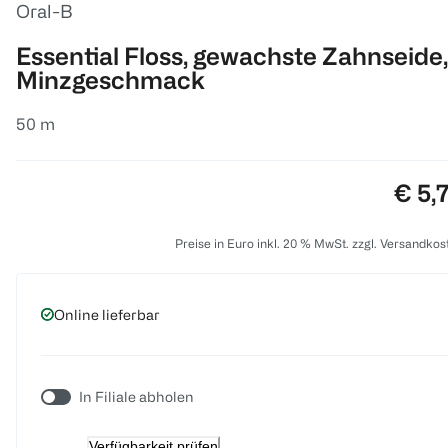
Oral-B
Essential Floss, gewachste Zahnseide,
Minzgeschmack
50 m
Preis
€ 5,
Preise in Euro inkl. 20 % MwSt. zzgl. Versandkos
Online lieferbar
In Filiale abholen
Verfügbarkeit prüfen