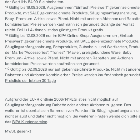
der Wert iHv 54.99 € einbehalten.
*⁴ Gültig bis 19.08.2026. Ausgenommen "Einfach Preiswert" gekennzeichnete
Produkte, mit SALE gekennzeichnete Produkte, Säuglingsanfangsnahrung,
Baby-Premium-Artikel sowie Pfand. Nicht mit anderen Aktionen und Rabatt
kombinierbar. Preise werden kaufmännisch gerundet. Solange der Vorrat
reicht. Bei 1+1 Aktionen ist das günstigste Produkt gratis.
*⁸ Gültig bis 12.08.2026 nur im BIPA Online Shop. Ausgenommen „Einfach
Preiswert“ gekennzeichnete Produkte, mit SALE gekennzeichnete Produkte,
Säuglingsanfangsnahrung, Fotoprodukte, Gutschein- und Wertkarten, Produ
der Marke “Accessories“, “Tonies“, “Mavie“, preisgebundene Ware, Baby
Premium- Artikel sowie Pfand. Nicht mit anderen Rabatten und Aktionen
kombinierbar. Preise werden kaufmännisch gerundet.
*¹⁰ Gültig bis 02.09.2026 nur auf gekennzeichnete Produkte. Nicht mit ander
Rabatten und Aktionen kombinierbar. Preise werden kaufmännisch gerundet
Preisliste der letzten 30 Tage
Aufgrund der EU-Richtlinie 2006/141/EG ist es nicht möglich auf
Säuglingsanfangsnahrung Rabatte oder andere Aktionen zu geben. Des
weiteren ist ebenfalls ein Sammeln von Punkten für Säuglingsanfangsnahru
nicht erlaubt und daher nicht möglich.
Bei weiteren Fragen wende dich bitte 
das
BIPA Kundenservice
.
MwSt. gesenkt