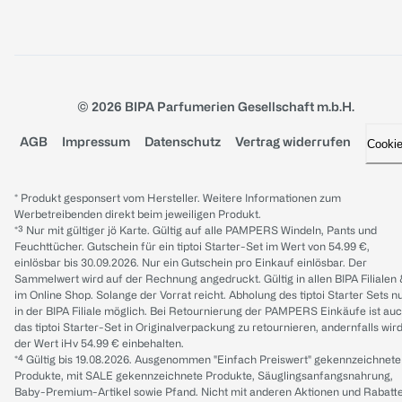
© 2026 BIPA Parfumerien Gesellschaft m.b.H.
AGB
Impressum
Datenschutz
Vertrag widerrufen
Cooki
* Produkt gesponsert vom Hersteller. Weitere Informationen zum
Werbetreibenden direkt beim jeweiligen Produkt.
*³ Nur mit gültiger jö Karte. Gültig auf alle PAMPERS Windeln, Pants und
Feuchttücher. Gutschein für ein tiptoi Starter-Set im Wert von 54.99 €,
einlösbar bis 30.09.2026. Nur ein Gutschein pro Einkauf einlösbar. Der
Sammelwert wird auf der Rechnung angedruckt. Gültig in allen BIPA Filialen
im Online Shop. Solange der Vorrat reicht. Abholung des tiptoi Starter Sets n
in der BIPA Filiale möglich. Bei Retournierung der PAMPERS Einkäufe ist au
das tiptoi Starter-Set in Originalverpackung zu retournieren, andernfalls wir
der Wert iHv 54.99 € einbehalten.
*⁴ Gültig bis 19.08.2026. Ausgenommen "Einfach Preiswert" gekennzeichnete
Produkte, mit SALE gekennzeichnete Produkte, Säuglingsanfangsnahrung,
Baby-Premium-Artikel sowie Pfand. Nicht mit anderen Aktionen und Rabatt