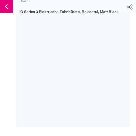
Oral-B
Weiter
Für
Für
Für
zum
iO Series 3 Elektrische Zahnbürste, Reiseetui, Matt Black
300 Ös
500 Ös
150 Ös
Inhalt
-20%
-10%
-15%