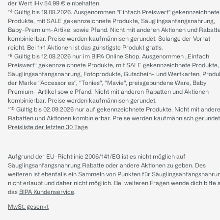
der Wert iHv 54.99 € einbehalten.
*⁴ Gültig bis 19.08.2026. Ausgenommen "Einfach Preiswert" gekennzeichnete
Produkte, mit SALE gekennzeichnete Produkte, Säuglingsanfangsnahrung,
Baby-Premium-Artikel sowie Pfand. Nicht mit anderen Aktionen und Rabatt
kombinierbar. Preise werden kaufmännisch gerundet. Solange der Vorrat
reicht. Bei 1+1 Aktionen ist das günstigste Produkt gratis.
*⁸ Gültig bis 12.08.2026 nur im BIPA Online Shop. Ausgenommen „Einfach
Preiswert“ gekennzeichnete Produkte, mit SALE gekennzeichnete Produkte,
Säuglingsanfangsnahrung, Fotoprodukte, Gutschein- und Wertkarten, Produ
der Marke “Accessories“, “Tonies“, “Mavie“, preisgebundene Ware, Baby
Premium- Artikel sowie Pfand. Nicht mit anderen Rabatten und Aktionen
kombinierbar. Preise werden kaufmännisch gerundet.
*¹⁰ Gültig bis 02.09.2026 nur auf gekennzeichnete Produkte. Nicht mit ander
Rabatten und Aktionen kombinierbar. Preise werden kaufmännisch gerundet
Preisliste der letzten 30 Tage
Aufgrund der EU-Richtlinie 2006/141/EG ist es nicht möglich auf
Säuglingsanfangsnahrung Rabatte oder andere Aktionen zu geben. Des
weiteren ist ebenfalls ein Sammeln von Punkten für Säuglingsanfangsnahru
nicht erlaubt und daher nicht möglich.
Bei weiteren Fragen wende dich bitte 
das
BIPA Kundenservice
.
MwSt. gesenkt