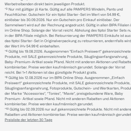
Werbetreibenden direkt beim jeweiligen Produkt.
*³ Nur mit gültiger jö Karte. Gültig auf alle PAMPERS Windeln, Pants und
Feuchttücher. Gutschein für ein tiptoi Starter-Set im Wert von 54.99 €,
einlösbar bis 30.09.2026. Nur ein Gutschein pro Einkauf einlösbar. Der
Sammelwert wird auf der Rechnung angedruckt. Gültig in allen BIPA Filialen
im Online Shop. Solange der Vorrat reicht. Abholung des tiptoi Starter Sets n
in der BIPA Filiale möglich. Bei Retournierung der PAMPERS Einkäufe ist au
das tiptoi Starter-Set in Originalverpackung zu retournieren, andernfalls wir
der Wert iHv 54.99 € einbehalten.
*⁴ Gültig bis 19.08.2026. Ausgenommen "Einfach Preiswert" gekennzeichnete
Produkte, mit SALE gekennzeichnete Produkte, Säuglingsanfangsnahrung,
Baby-Premium-Artikel sowie Pfand. Nicht mit anderen Aktionen und Rabatt
kombinierbar. Preise werden kaufmännisch gerundet. Solange der Vorrat
reicht. Bei 1+1 Aktionen ist das günstigste Produkt gratis.
*⁸ Gültig bis 12.08.2026 nur im BIPA Online Shop. Ausgenommen „Einfach
Preiswert“ gekennzeichnete Produkte, mit SALE gekennzeichnete Produkte,
Säuglingsanfangsnahrung, Fotoprodukte, Gutschein- und Wertkarten, Produ
der Marke “Accessories“, “Tonies“, “Mavie“, preisgebundene Ware, Baby
Premium- Artikel sowie Pfand. Nicht mit anderen Rabatten und Aktionen
kombinierbar. Preise werden kaufmännisch gerundet.
*¹⁰ Gültig bis 02.09.2026 nur auf gekennzeichnete Produkte. Nicht mit ander
Rabatten und Aktionen kombinierbar. Preise werden kaufmännisch gerundet
Preisliste der letzten 30 Tage