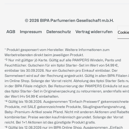
© 2026 BIPA Parfumerien Gesellschaft m.b.H.
AGB
Impressum
Datenschutz
Vertrag widerrufen
Cooki
* Produkt gesponsert vom Hersteller. Weitere Informationen zum
Werbetreibenden direkt beim jeweiligen Produkt.
*³ Nur mit gültiger jö Karte. Gültig auf alle PAMPERS Windeln, Pants und
Feuchttücher. Gutschein für ein tiptoi Starter-Set im Wert von 54.99 €,
einlösbar bis 30.09.2026. Nur ein Gutschein pro Einkauf einlösbar. Der
Sammelwert wird auf der Rechnung angedruckt. Gültig in allen BIPA Filialen
im Online Shop. Solange der Vorrat reicht. Abholung des tiptoi Starter Sets n
in der BIPA Filiale möglich. Bei Retournierung der PAMPERS Einkäufe ist au
das tiptoi Starter-Set in Originalverpackung zu retournieren, andernfalls wir
der Wert iHv 54.99 € einbehalten.
*⁴ Gültig bis 19.08.2026. Ausgenommen "Einfach Preiswert" gekennzeichnete
Produkte, mit SALE gekennzeichnete Produkte, Säuglingsanfangsnahrung,
Baby-Premium-Artikel sowie Pfand. Nicht mit anderen Aktionen und Rabatt
kombinierbar. Preise werden kaufmännisch gerundet. Solange der Vorrat
reicht. Bei 1+1 Aktionen ist das günstigste Produkt gratis.
*⁸ Gültig bis 12.08.2026 nur im BIPA Online Shop. Ausgenommen „Einfach