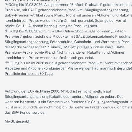
*⁴ Gültig bis 19.08.2026. Ausgenommen "Einfach Preiswert" gekennzeichnete
Produkte, mit SALE gekennzeichnete Produkte, Säuglingsanfangsnahrung,
Baby-Premium-Artikel sowie Pfand. Nicht mit anderen Aktionen und Rabatt
kombinierbar. Preise werden kaufmännisch gerundet. Solange der Vorrat
reicht. Bei 1+1 Aktionen ist das günstigste Produkt gratis.
*⁸ Gültig bis 12.08.2026 nur im BIPA Online Shop. Ausgenommen „Einfach
Preiswert“ gekennzeichnete Produkte, mit SALE gekennzeichnete Produkte,
Säuglingsanfangsnahrung, Fotoprodukte, Gutschein- und Wertkarten, Produ
der Marke “Accessories“, “Tonies“, “Mavie“, preisgebundene Ware, Baby
Premium- Artikel sowie Pfand. Nicht mit anderen Rabatten und Aktionen
kombinierbar. Preise werden kaufmännisch gerundet.
*¹⁰ Gültig bis 02.09.2026 nur auf gekennzeichnete Produkte. Nicht mit ander
Rabatten und Aktionen kombinierbar. Preise werden kaufmännisch gerundet
Preisliste der letzten 30 Tage
Aufgrund der EU-Richtlinie 2006/141/EG ist es nicht möglich auf
Säuglingsanfangsnahrung Rabatte oder andere Aktionen zu geben. Des
weiteren ist ebenfalls ein Sammeln von Punkten für Säuglingsanfangsnahru
nicht erlaubt und daher nicht möglich.
Bei weiteren Fragen wende dich bitte 
das
BIPA Kundenservice
.
MwSt. gesenkt