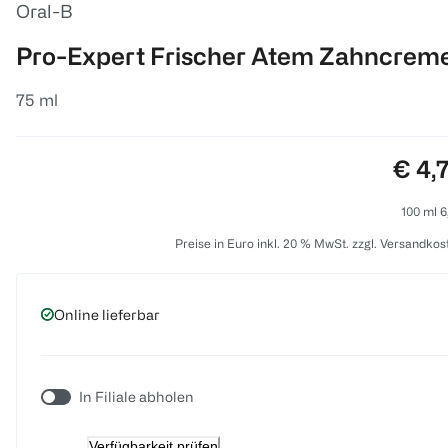
Oral-B
Pro-Expert Frischer Atem Zahncrem
75 ml
Preis
€ 4,
100 ml 6
Preise in Euro inkl. 20 % MwSt. zzgl. Versandkos
Online lieferbar
In Filiale abholen
Verfügbarkeit prüfen