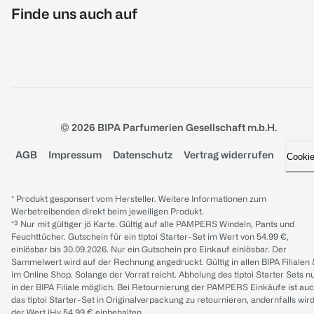
Finde uns auch auf
© 2026 BIPA Parfumerien Gesellschaft m.b.H.
AGB
Impressum
Datenschutz
Vertrag widerrufen
Cooki
* Produkt gesponsert vom Hersteller. Weitere Informationen zum
Werbetreibenden direkt beim jeweiligen Produkt.
*³ Nur mit gültiger jö Karte. Gültig auf alle PAMPERS Windeln, Pants und
Feuchttücher. Gutschein für ein tiptoi Starter-Set im Wert von 54.99 €,
einlösbar bis 30.09.2026. Nur ein Gutschein pro Einkauf einlösbar. Der
Sammelwert wird auf der Rechnung angedruckt. Gültig in allen BIPA Filialen
im Online Shop. Solange der Vorrat reicht. Abholung des tiptoi Starter Sets n
in der BIPA Filiale möglich. Bei Retournierung der PAMPERS Einkäufe ist au
das tiptoi Starter-Set in Originalverpackung zu retournieren, andernfalls wir
der Wert iHv 54.99 € einbehalten.