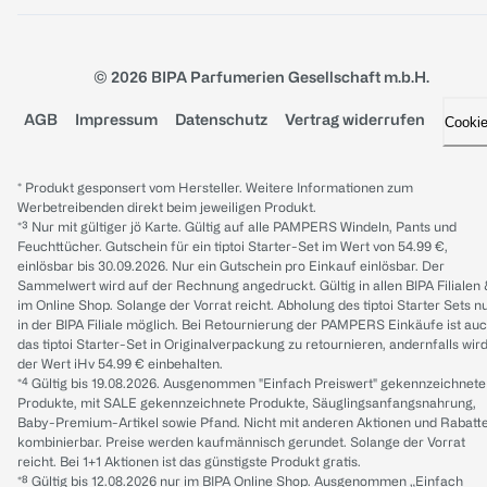
© 2026 BIPA Parfumerien Gesellschaft m.b.H.
AGB
Impressum
Datenschutz
Vertrag widerrufen
Cooki
* Produkt gesponsert vom Hersteller. Weitere Informationen zum
Werbetreibenden direkt beim jeweiligen Produkt.
*³ Nur mit gültiger jö Karte. Gültig auf alle PAMPERS Windeln, Pants und
Feuchttücher. Gutschein für ein tiptoi Starter-Set im Wert von 54.99 €,
einlösbar bis 30.09.2026. Nur ein Gutschein pro Einkauf einlösbar. Der
Sammelwert wird auf der Rechnung angedruckt. Gültig in allen BIPA Filialen
im Online Shop. Solange der Vorrat reicht. Abholung des tiptoi Starter Sets n
in der BIPA Filiale möglich. Bei Retournierung der PAMPERS Einkäufe ist au
das tiptoi Starter-Set in Originalverpackung zu retournieren, andernfalls wir
der Wert iHv 54.99 € einbehalten.
*⁴ Gültig bis 19.08.2026. Ausgenommen "Einfach Preiswert" gekennzeichnete
Produkte, mit SALE gekennzeichnete Produkte, Säuglingsanfangsnahrung,
Baby-Premium-Artikel sowie Pfand. Nicht mit anderen Aktionen und Rabatt
kombinierbar. Preise werden kaufmännisch gerundet. Solange der Vorrat
reicht. Bei 1+1 Aktionen ist das günstigste Produkt gratis.
*⁸ Gültig bis 12.08.2026 nur im BIPA Online Shop. Ausgenommen „Einfach