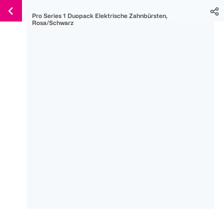
Weiter
Für
Für
Für
Pro Series 1 Duopack Elektrische Zahnbürsten,
zum
300 Ös
500 Ös
150 Ös
Rosa/Schwarz
Inhalt
-20%
-10%
-15%