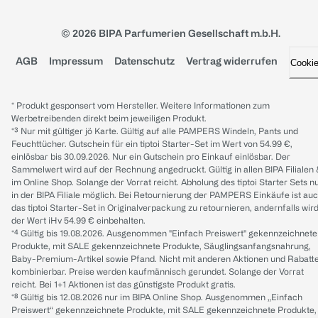
© 2026 BIPA Parfumerien Gesellschaft m.b.H.
AGB
Impressum
Datenschutz
Vertrag widerrufen
Cooki
* Produkt gesponsert vom Hersteller. Weitere Informationen zum
Werbetreibenden direkt beim jeweiligen Produkt.
*³ Nur mit gültiger jö Karte. Gültig auf alle PAMPERS Windeln, Pants und
Feuchttücher. Gutschein für ein tiptoi Starter-Set im Wert von 54.99 €,
einlösbar bis 30.09.2026. Nur ein Gutschein pro Einkauf einlösbar. Der
Sammelwert wird auf der Rechnung angedruckt. Gültig in allen BIPA Filialen
im Online Shop. Solange der Vorrat reicht. Abholung des tiptoi Starter Sets n
in der BIPA Filiale möglich. Bei Retournierung der PAMPERS Einkäufe ist au
das tiptoi Starter-Set in Originalverpackung zu retournieren, andernfalls wir
der Wert iHv 54.99 € einbehalten.
*⁴ Gültig bis 19.08.2026. Ausgenommen "Einfach Preiswert" gekennzeichnete
Produkte, mit SALE gekennzeichnete Produkte, Säuglingsanfangsnahrung,
Baby-Premium-Artikel sowie Pfand. Nicht mit anderen Aktionen und Rabatt
kombinierbar. Preise werden kaufmännisch gerundet. Solange der Vorrat
reicht. Bei 1+1 Aktionen ist das günstigste Produkt gratis.
*⁸ Gültig bis 12.08.2026 nur im BIPA Online Shop. Ausgenommen „Einfach
Preiswert“ gekennzeichnete Produkte, mit SALE gekennzeichnete Produkte,