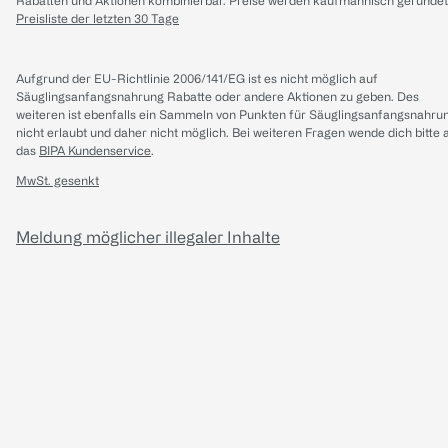
Rabatten und Aktionen kombinierbar. Preise werden kaufmännisch gerundet
Preisliste der letzten 30 Tage
Aufgrund der EU-Richtlinie 2006/141/EG ist es nicht möglich auf
Säuglingsanfangsnahrung Rabatte oder andere Aktionen zu geben. Des
weiteren ist ebenfalls ein Sammeln von Punkten für Säuglingsanfangsnahru
nicht erlaubt und daher nicht möglich.
Bei weiteren Fragen wende dich bitte 
das
BIPA Kundenservice
.
MwSt. gesenkt
Meldung möglicher illegaler Inhalte