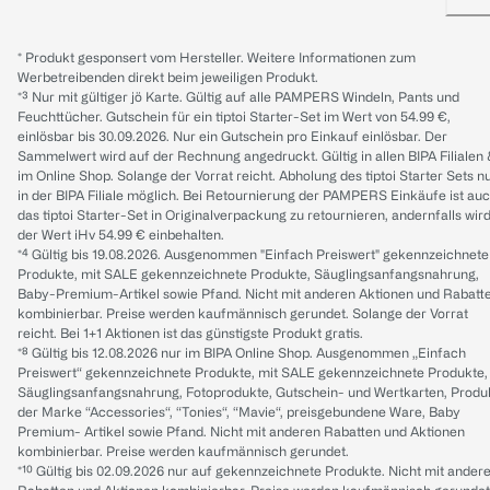
* Produkt gesponsert vom Hersteller. Weitere Informationen zum
Werbetreibenden direkt beim jeweiligen Produkt.
*³ Nur mit gültiger jö Karte. Gültig auf alle PAMPERS Windeln, Pants und
Feuchttücher. Gutschein für ein tiptoi Starter-Set im Wert von 54.99 €,
einlösbar bis 30.09.2026. Nur ein Gutschein pro Einkauf einlösbar. Der
Sammelwert wird auf der Rechnung angedruckt. Gültig in allen BIPA Filialen
im Online Shop. Solange der Vorrat reicht. Abholung des tiptoi Starter Sets n
in der BIPA Filiale möglich. Bei Retournierung der PAMPERS Einkäufe ist au
das tiptoi Starter-Set in Originalverpackung zu retournieren, andernfalls wir
der Wert iHv 54.99 € einbehalten.
*⁴ Gültig bis 19.08.2026. Ausgenommen "Einfach Preiswert" gekennzeichnete
Produkte, mit SALE gekennzeichnete Produkte, Säuglingsanfangsnahrung,
Baby-Premium-Artikel sowie Pfand. Nicht mit anderen Aktionen und Rabatt
kombinierbar. Preise werden kaufmännisch gerundet. Solange der Vorrat
reicht. Bei 1+1 Aktionen ist das günstigste Produkt gratis.
*⁸ Gültig bis 12.08.2026 nur im BIPA Online Shop. Ausgenommen „Einfach
Preiswert“ gekennzeichnete Produkte, mit SALE gekennzeichnete Produkte,
Säuglingsanfangsnahrung, Fotoprodukte, Gutschein- und Wertkarten, Produ
der Marke “Accessories“, “Tonies“, “Mavie“, preisgebundene Ware, Baby
Premium- Artikel sowie Pfand. Nicht mit anderen Rabatten und Aktionen
kombinierbar. Preise werden kaufmännisch gerundet.
*¹⁰ Gültig bis 02.09.2026 nur auf gekennzeichnete Produkte. Nicht mit ander