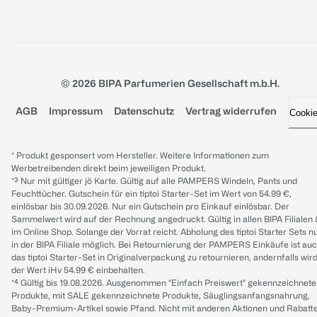
© 2026 BIPA Parfumerien Gesellschaft m.b.H.
AGB
Impressum
Datenschutz
Vertrag widerrufen
Cooki
* Produkt gesponsert vom Hersteller. Weitere Informationen zum
Werbetreibenden direkt beim jeweiligen Produkt.
*³ Nur mit gültiger jö Karte. Gültig auf alle PAMPERS Windeln, Pants und
Feuchttücher. Gutschein für ein tiptoi Starter-Set im Wert von 54.99 €,
einlösbar bis 30.09.2026. Nur ein Gutschein pro Einkauf einlösbar. Der
Sammelwert wird auf der Rechnung angedruckt. Gültig in allen BIPA Filialen
im Online Shop. Solange der Vorrat reicht. Abholung des tiptoi Starter Sets n
in der BIPA Filiale möglich. Bei Retournierung der PAMPERS Einkäufe ist au
das tiptoi Starter-Set in Originalverpackung zu retournieren, andernfalls wir
der Wert iHv 54.99 € einbehalten.
*⁴ Gültig bis 19.08.2026. Ausgenommen "Einfach Preiswert" gekennzeichnete
Produkte, mit SALE gekennzeichnete Produkte, Säuglingsanfangsnahrung,
Baby-Premium-Artikel sowie Pfand. Nicht mit anderen Aktionen und Rabatt