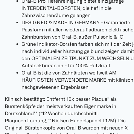
Oral-B Pro Tiefenreinigung bietet einzigartige
INTERDENTAL-BORSTEN, die tief in die
Zahnzwischenräume gelangen
DESIGNED & MADE IN GERMANY - Garantierte
Passform mit allen wiederaufladbaren elektrisch
Zahnbürsten von Oral-B, außer Pulsonic & iO
Grüne Indikator-Borsten färben sich mit der Zeit j
nach individueller Nutzung gelb und zeigen damit
den OPTIMALEN ZEITPUNKT ZUM WECHSELN d
Aufsteckbürste an - für 100% Putzkraft
Oral-B ist die von Zahnärzten weltweit AM
HÄUFIGSTEN VERWENDETE MARKE mit klinisch
nachgewiesenen Ergebnissen
Klinisch bestätigt: Entfernt 10x besser Plaque* als
Bürstenköpfe der meistverkauften Eigenmarke in
Deutschland** (*12 Wochen durchschnittl.
Plaqueentfernung, **Nielsen Handelspanel L12M). Die
Original-Bürstenköpfe von Oral-B wurden mit neuen X-